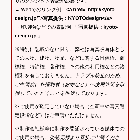
りのクレジット表記が必要です。
→ Webでのリンク例
<a href="http://kyoto-
design.jp/">写真提供：KYOTOdesign</a>
→ 印刷物などでの表記例 「
写真提供：kyoto-
design.jp
」
※特別に記載のない限り、弊社は写真被写体とし
ての人物、建物、物品、などに関する肖像権、商
標権、特許権、著作権、その他の利用権などの諸
権利を有しておりません。
トラブル防止のため、
ご申請前に各権利者（お寺など）へ使用許諾を取
得していただくことを推奨しております。
※ご使用が確定していない場合（企画中や写真選
定段階など）はご申請いただけません。
※制作会社様等に制作を委託されている媒体での
ご使用の場合、
委託元様より直接ご申請くださ