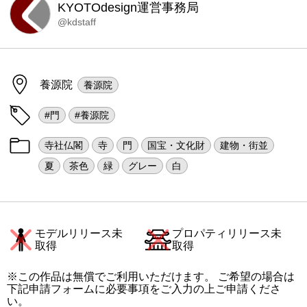
KYOTOdesign運営事務局
@kdstaff
養源院
養源院
#門
#養源院
寺社仏閣
寺
門
国宝・文化財
建物・街並
夏
茶色
緑
グレー
白
モデルリリース未
プロパティリリース未
取得
取得
※この作品は無償でご利用いただけます。 ご希望の場合は
下記申請フォームに必要事項をご入力の上ご申請くださ
い。