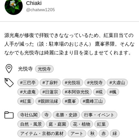
Chiaki
@chatww1205
源光庵が修復で拝観できななっているため、紅葉目当ての
人手が減った（談：駐車場のおじさん） 鷹峯界隈。そんな
なかでも光悦寺は綺麗に染まり目を楽しませてくれます。
光悦寺
光悦寺
#三巴亭
#了寂軒
#光悦垣
#光悦寺
#大虚山
#大虚庵
#日蓮宗
#本阿弥光悦
#椛
#楓
#紅葉
#親師法縁
#鷹峯
#鷹峰三山
寺社仏閣
寺
名勝・史跡
行事・イベント
自然・風景
庭・庭園
花・植物
紅葉
アイテム・京都の素材
アート
秋
赤
緑