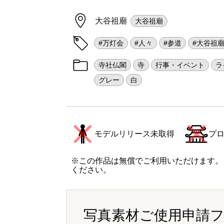
大谷祖廟
大谷祖廟
#万灯会
#人々
#参道
#大谷祖
寺社仏閣
寺
行事・イベント
ラ
グレー
白
モデルリリース未取得
プ
※この作品は無償でご利用いただけます。
ください。
写真素材ご使用申請