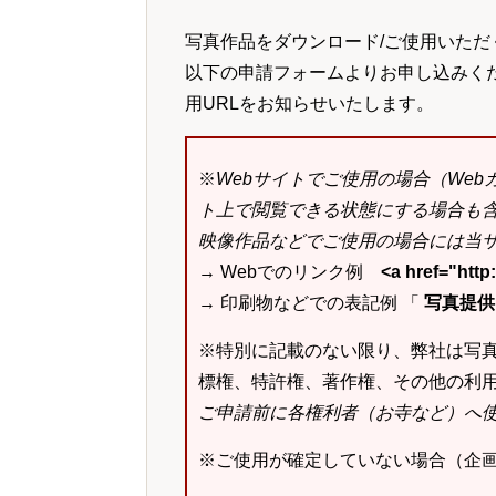
写真作品をダウンロード/ご使用いただ
以下の申請フォームよりお申し込みく
用URLをお知らせいたします。
※
Webサイトでご使用の場合（We
ト上で閲覧できる状態にする場合も
映像作品などでご使用の場合には当サ
→ Webでのリンク例
<a href="ht
→ 印刷物などでの表記例 「
写真提供：k
※特別に記載のない限り、弊社は写
標権、特許権、著作権、その他の利
ご申請前に各権利者（お寺など）へ
※ご使用が確定していない場合（企