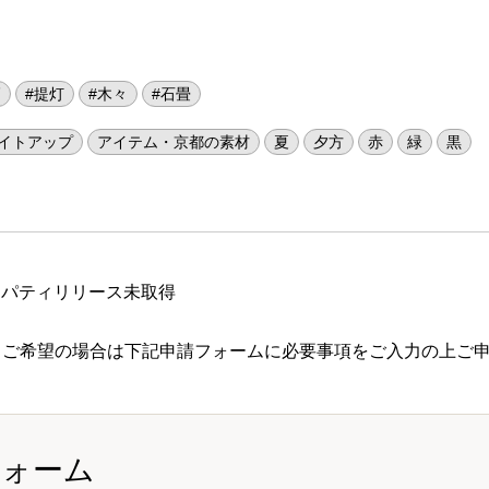
廟
#提灯
#木々
#石畳
イトアップ
アイテム・京都の素材
夏
夕方
赤
緑
黒
ロパティリリース未取得
 ご希望の場合は下記申請フォームに必要事項をご入力の上ご
フォーム