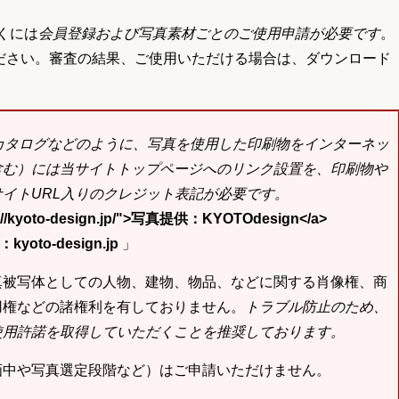
くには
会員登録および写真素材ごとのご使用申請が必要です
。
ださい。審査の結果、ご使用いただける場合は、ダウンロード
bカタログなどのように、写真を使用した印刷物をインターネッ
含む）には当サイトトップページへのリンク設置を、印刷物や
イトURL入りのクレジット表記が必要です。
tp://kyoto-design.jp/">写真提供：KYOTOdesign</a>
yoto-design.jp
」
真被写体としての人物、建物、物品、などに関する肖像権、商
用権などの諸権利を有しておりません。
トラブル防止のため、
使用許諾を取得していただくことを推奨しております。
画中や写真選定段階など）はご申請いただけません。