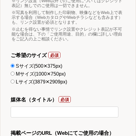
※リンク設置（Web以外でのご使用についてはクレジット
表記）無しでのご使用は一切できません。
※写真を利用して制作した印刷物、映像などをWeb上で表
示する場合（WebカタログやWebチラシなども含みます）
も、リンク設置が必須となります。
※止むを得ない事情でリンク設置やクレジット表記が不可
能な場合は、下の「ご使用用途、目的」の欄に詳しい理由
をご記入の上ご相談ください。
ご希望のサイズ
Sサイズ(500✕375px)
Mサイズ(1000✕750px)
Lサイズ(3879✕2909px)
媒体名（タイトル）
掲載ページのURL（Webにてご使用の場合）