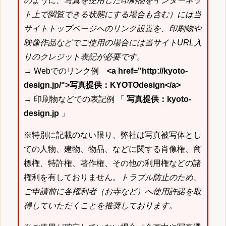
のように、写真を使用した印刷物をインターネッ
ト上で閲覧できる状態にする場合も含む）には当
サイトトップページへのリンク設置を、印刷物や
映像作品などでご使用の場合には当サイトURL入
りのクレジット表記が必要です。
→ Webでのリンク例
<a href="http://kyoto-
design.jp/">写真提供：KYOTOdesign</a>
→ 印刷物などでの表記例 「
写真提供：kyoto-
design.jp
」
※特別に記載のない限り、弊社は写真被写体とし
ての人物、建物、物品、などに関する肖像権、商
標権、特許権、著作権、その他の利用権などの諸
権利を有しておりません。
トラブル防止のため、
ご申請前に各権利者（お寺など）へ使用許諾を取
得していただくことを推奨しております。