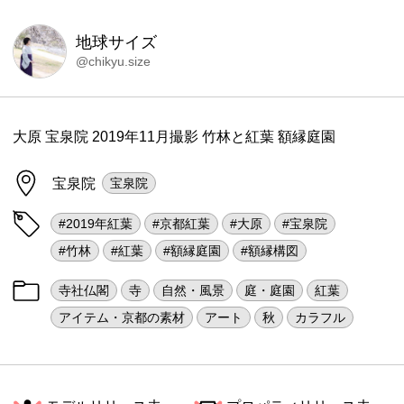
地球サイズ
@chikyu.size
大原 宝泉院 2019年11月撮影 竹林と紅葉 額縁庭園
宝泉院
宝泉院
#2019年紅葉
#京都紅葉
#大原
#宝泉院
#竹林
#紅葉
#額縁庭園
#額縁構図
寺社仏閣
寺
自然・風景
庭・庭園
紅葉
アイテム・京都の素材
アート
秋
カラフル