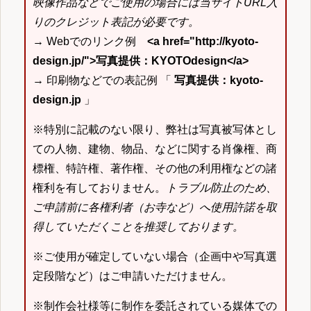
映像作品などでご使用の場合には当サイトURL入
りのクレジット表記が必要です。
→ Webでのリンク例
<a href="http://kyoto-
design.jp/">写真提供：KYOTOdesign</a>
→ 印刷物などでの表記例 「
写真提供：kyoto-
design.jp
」
※特別に記載のない限り、弊社は写真被写体とし
ての人物、建物、物品、などに関する肖像権、商
標権、特許権、著作権、その他の利用権などの諸
権利を有しておりません。
トラブル防止のため、
ご申請前に各権利者（お寺など）へ使用許諾を取
得していただくことを推奨しております。
※ご使用が確定していない場合（企画中や写真選
定段階など）はご申請いただけません。
※制作会社様等に制作を委託されている媒体での