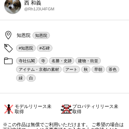
西 和義
@Rh1J3U4FGM
知恩院
知恩院
#知恩院
#石碑
寺社仏閣
寺
名勝・史跡
建物・街並
アイテム・京都の素材
アート
秋
早朝
茶色
緑
白
モデルリリース未
プロパティリリース未
取得
取得
※この作品は無償でご利用いただけます。 ご希望の場合は