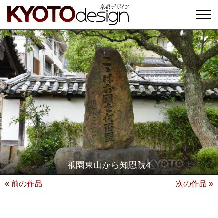
祇園東山から知恩院4
« 前の作品
次の作品 »