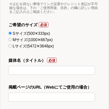
※止むを得ない事情でリンク設置やクレジット表記が不可
能な場合は、下の「ご使用用途、目的」の欄に詳しい理由
をご記入の上ご相談ください。
ご希望のサイズ
Sサイズ(500✕333px)
Mサイズ(1000✕667px)
Lサイズ(5472✕3648px)
媒体名（タイトル）
掲載ページのURL（Webにてご使用の場合）