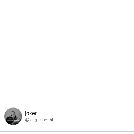
joker
@king.fisher.bb