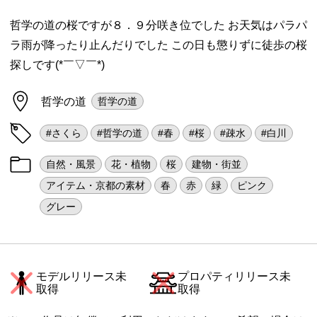
哲学の道の桜ですが８．９分咲き位でした お天気はパラパ
ラ雨が降ったり止んだりでした この日も懲りずに徒歩の桜
探しです(*￣▽￣*)
哲学の道
哲学の道
#さくら
#哲学の道
#春
#桜
#疎水
#白川
自然・風景
花・植物
桜
建物・街並
アイテム・京都の素材
春
赤
緑
ピンク
グレー
モデルリリース未
プロパティリリース未
取得
取得