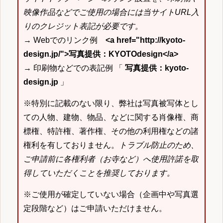
映像作品などでご使用の場合には当サイトURL入
りのクレジット表記が必要です。
→ Webでのリンク例
<a href="http://kyoto-
design.jp/">写真提供：KYOTOdesign</a>
→ 印刷物などでの表記例 「
写真提供：kyoto-
design.jp
」
※特別に記載のない限り、弊社は写真被写体とし
ての人物、建物、物品、などに関する肖像権、商
標権、特許権、著作権、その他の利用権などの諸
権利を有しておりません。
トラブル防止のため、
ご申請前に各権利者（お寺など）へ使用許諾を取
得していただくことを推奨しております。
※ご使用が確定していない場合（企画中や写真選
定段階など）はご申請いただけません。