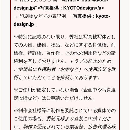
design.jp/">写真提供：KYOTOdesign</a>
→ 印刷物などでの表記例 「
写真提供：kyoto-
design.jp
」
※特別に記載のない限り、弊社は写真被写体とし
ての人物、建物、物品、などに関する肖像権、商
標権、特許権、著作権、その他の利用権などの諸
権利を有しておりません。
トラブル防止のため、
ご申請前に各権利者（お寺など）へ使用許諾を取
得していただくことを推奨しております。
※ご使用が確定していない場合（企画中や写真選
定段階など）はご申請いただけません。
※制作会社様等に制作を委託されている媒体での
ご使用の場合、
委託元様より直接ご申請くださ
い
。
制作を受託されている業者様、広告代理店様