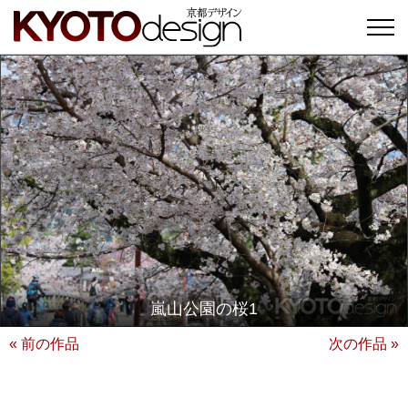
嵐山公園の桜1
« 前の作品
次の作品 »