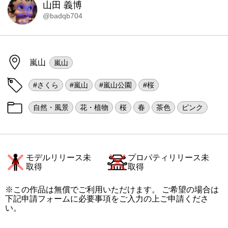
山田 義博
@badqb704
嵐山
嵐山
#さくら
#嵐山
#嵐山公園
#桜
自然・風景
花・植物
桜
春
茶色
ピンク
モデルリリース未
プロパティリリース未
取得
取得
※この作品は無償でご利用いただけます。 ご希望の場合は
下記申請フォームに必要事項をご入力の上ご申請くださ
い。