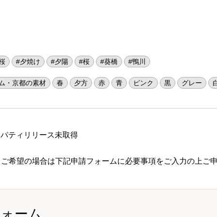
。
桜
#夕焼け
#夕陽
#桜
#葵橋
#鴨川
ム・京都の素材
春
夕方
赤
青
ピンク
黒
グレー
ロパティリリース未取得
 ご希望の場合は下記申請フォームに必要事項をご入力の上ご
フォーム