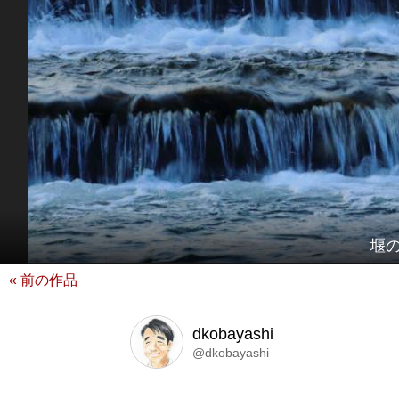
堰
« 前の作品
dkobayashi
@dkobayashi