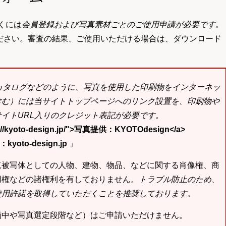
くには
会員登録および写真素材ごとのご使用申請が必要です
。
ださい。審査の結果、ご使用いただける場合は、ダウンロード
bカタログなどのように、写真を使用した印刷物をインターネッ
含む）には当サイトトップページへのリンク設置を、印刷物や
イトURL入りのクレジット表記が必要です。
tp://kyoto-design.jp/">写真提供：KYOTOdesign</a>
yoto-design.jp
」
真被写体としての人物、建物、物品、などに関する肖像権、商
用権などの諸権利を有しておりません。
トラブル防止のため、
使用許諾を取得していただくことを推奨しております。
画中や写真選定段階など）はご申請いただけません。