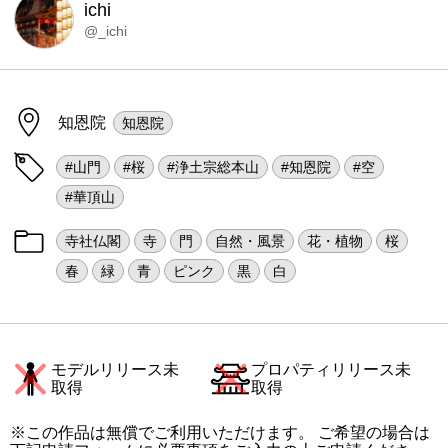
ichi
@_ichi
知恩院
知恩院
#山門
#桜
#浄土宗総本山
#知恩院
#空
#華頂山
寺社仏閣
寺
門
自然・風景
花・植物
桜
春
緑
青
ピンク
黒
白
モデルリリース未
プロパティリリース未
取得
取得
※この作品は無償でご利用いただけます。 ご希望の場合は