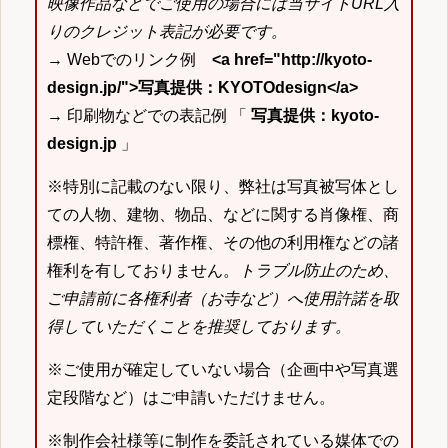
映像作品などでご使用の場合には当サイトURL入
りのクレジット表記が必要です。
→ Webでのリンク例
<a href="http://kyoto-
design.jp/">写真提供：KYOTOdesign</a>
→ 印刷物などでの表記例 「
写真提供：kyoto-
design.jp
」
※特別に記載のない限り、弊社は写真被写体とし
ての人物、建物、物品、などに関する肖像権、商
標権、特許権、著作権、その他の利用権などの諸
権利を有しておりません。
トラブル防止のため、
ご申請前に各権利者（お寺など）へ使用許諾を取
得していただくことを推奨しております。
※ご使用が確定していない場合（企画中や写真選
定段階など）はご申請いただけません。
※制作会社様等に制作を委託されている媒体での