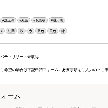
#洗玉澗
#紅葉
#臥雲橋
#通天橋
物
紅葉
秋
赤
茶色
黄色
緑
ロパティリリース未取得
 ご希望の場合は下記申請フォームに必要事項をご入力の上ご
フォーム