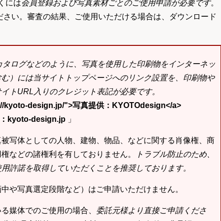
くには
会員登録および写真素材ごとのご使用申請が必要です
。
ださい。審査の結果、ご使用いただける場合は、ダウンロード
bカタログなどのように、写真を使用した印刷物をインターネッ
含む）には当サイトトップページへのリンク設置を、印刷物や
イトURL入りのクレジット表記が必要です。
tp://kyoto-design.jp/">写真提供：KYOTOdesign</a>
yoto-design.jp
」
真被写体としての人物、建物、物品、などに関する肖像権、商
用権などの諸権利を有しておりません。
トラブル防止のため、
使用許諾を取得していただくことを推奨しております。
画中や写真選定段階など）はご申請いただけません。
いる媒体でのご使用の場合、
委託元様より直接ご申請くださ