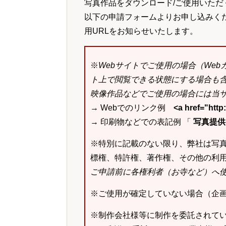
写真作品をダウンロード/ご使用いただ
以下の申請フォームよりお申し込みく
用URLをお知らせいたします。
※
Webサイトでご使用の場合（We
ト上で閲覧できる状態にする場合も
映像作品などでご使用の場合には当サ
→ Webでのリンク例
<a href="ht
→ 印刷物などでの表記例 「
写真提供：k
※特別に記載のない限り、弊社は写
標権、特許権、著作権、その他の利
ご申請前に各権利者（お寺など）へ
※ご使用が確定していない場合（企
※制作会社様等に制作を委託されて