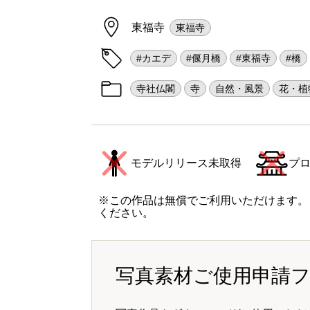
東福寺
東福寺
#カエデ
#偃月橋
#東福寺
#橋
寺社仏閣
寺
自然・風景
花・植
モデルリリース未取得
プ
※この作品は無償でご利用いただけます。
ください。
写真素材ご使用申請