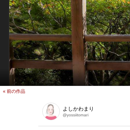
« 前の作品
よしかわまり
@yossiitomari