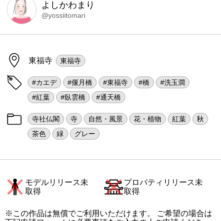
よしかわまり
@yossiitomari
東福寺
東福寺
#カエデ
#偃月橋
#東福寺
#橋
#洗玉澗
#紅葉
#臥雲橋
#通天橋
寺社仏閣
寺
自然・風景
花・植物
紅葉
秋
茶色
緑
グレー
モデルリリース未
プロパティリリース未
取得
取得
※この作品は無償でご利用いただけます。 ご希望の場合は