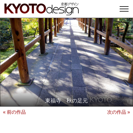
東福寺 秋の足元
« 前の作品
次の作品 »