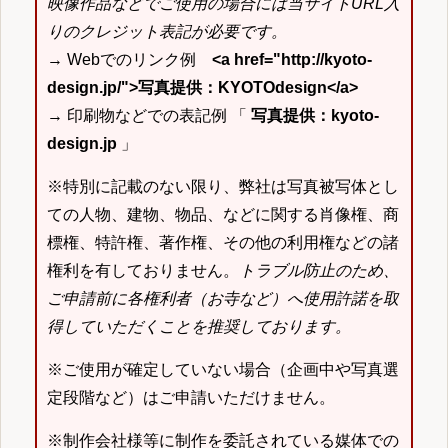
映像作品などでご使用の場合には当サイトURL入
りのクレジット表記が必要です。
→ Webでのリンク例
<a href="http://kyoto-
design.jp/">写真提供：KYOTOdesign</a>
→ 印刷物などでの表記例 「
写真提供：kyoto-
design.jp
」
※特別に記載のない限り、弊社は写真被写体とし
ての人物、建物、物品、などに関する肖像権、商
標権、特許権、著作権、その他の利用権などの諸
権利を有しておりません。
トラブル防止のため、
ご申請前に各権利者（お寺など）へ使用許諾を取
得していただくことを推奨しております。
※ご使用が確定していない場合（企画中や写真選
定段階など）はご申請いただけません。
※制作会社様等に制作を委託されている媒体での