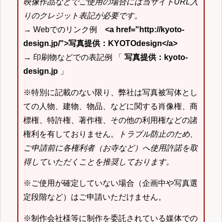
映像作品などでご使用の場合には当サイトURL入
りのクレジット表記が必要です。
→ Webでのリンク例
<a href="http://kyoto-
design.jp/">写真提供：KYOTOdesign</a>
→ 印刷物などでの表記例 「
写真提供：kyoto-
design.jp
」
※特別に記載のない限り、弊社は写真被写体とし
ての人物、建物、物品、などに関する肖像権、商
標権、特許権、著作権、その他の利用権などの諸
権利を有しておりません。
トラブル防止のため、
ご申請前に各権利者（お寺など）へ使用許諾を取
得していただくことを推奨しております。
※ご使用が確定していない場合（企画中や写真選
定段階など）はご申請いただけません。
※制作会社様等に制作を委託されている媒体での