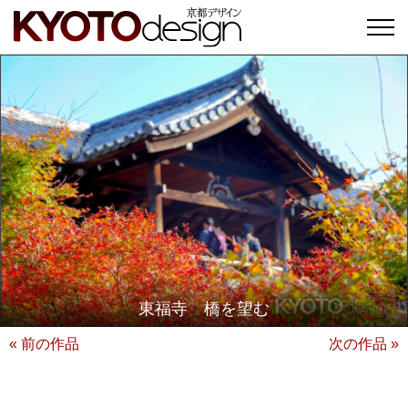
東福寺 橋を望む
« 前の作品
次の作品 »