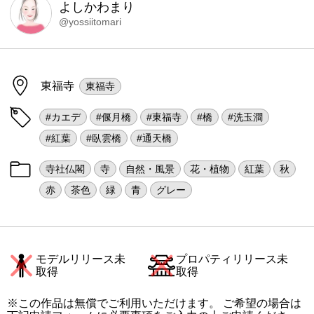
よしかわまり
@yossiitomari
東福寺
東福寺
#カエデ
#偃月橋
#東福寺
#橋
#洗玉澗
#紅葉
#臥雲橋
#通天橋
寺社仏閣
寺
自然・風景
花・植物
紅葉
秋
赤
茶色
緑
青
グレー
モデルリリース未
プロパティリリース未
取得
取得
※この作品は無償でご利用いただけます。 ご希望の場合は