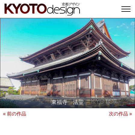
東福寺 法堂
« 前の作品
次の作品 »