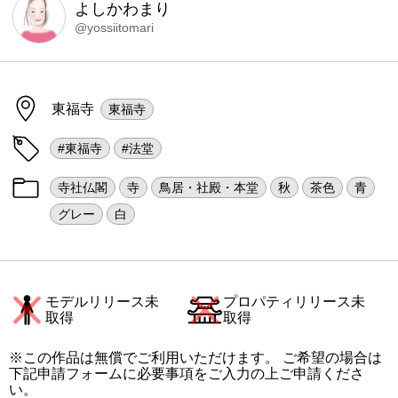
よしかわまり
@yossiitomari
東福寺
東福寺
#東福寺
#法堂
寺社仏閣
寺
鳥居・社殿・本堂
秋
茶色
青
グレー
白
モデルリリース未
プロパティリリース未
取得
取得
※この作品は無償でご利用いただけます。 ご希望の場合は
下記申請フォームに必要事項をご入力の上ご申請くださ
い。