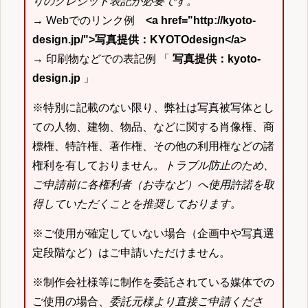
りのクレジット表記が必要です。
→ Webでのリンク例
<a href="http://kyoto-
design.jp/">写真提供：KYOTOdesign</a>
→ 印刷物などでの表記例 「
写真提供：kyoto-
design.jp
」
※特別に記載のない限り、弊社は写真被写体とし
ての人物、建物、物品、などに関する肖像権、商
標権、特許権、著作権、その他の利用権などの諸
権利を有しておりません。
トラブル防止のため、
ご申請前に各権利者（お寺など）へ使用許諾を取
得していただくことを推奨しております。
※ご使用が確定していない場合（企画中や写真選
定段階など）はご申請いただけません。
※制作会社様等に制作を委託されている媒体での
ご使用の場合、
委託元様より直接ご申請くださ