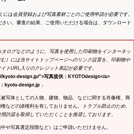
くには
会員登録および写真素材ごとのご使用申請が必要です
。
ださい。審査の結果、ご使用いただける場合は、ダウンロード
bカタログなどのように、写真を使用した印刷物をインターネッ
含む）には当サイトトップページへのリンク設置を、印刷物や
イトURL入りのクレジット表記が必要です。
tp://kyoto-design.jp/">写真提供：KYOTOdesign</a>
yoto-design.jp
」
真被写体としての人物、建物、物品、などに関する肖像権、商
用権などの諸権利を有しておりません。
トラブル防止のため、
使用許諾を取得していただくことを推奨しております。
画中や写真選定段階など）はご申請いただけません。