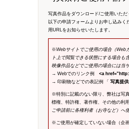
写真作品をダウンロード/ご使用いただ
以下の申請フォームよりお申し込みく
用URLをお知らせいたします。
※
Webサイトでご使用の場合（We
ト上で閲覧できる状態にする場合も
映像作品などでご使用の場合には当サ
→ Webでのリンク例
<a href="ht
→ 印刷物などでの表記例 「
写真提供：k
※特別に記載のない限り、弊社は写
標権、特許権、著作権、その他の利
ご申請前に各権利者（お寺など）へ
※ご使用が確定していない場合（企