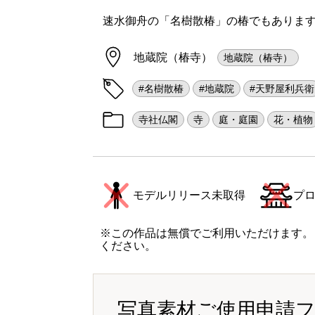
速水御舟の「名樹散椿」の椿でもあります 
地蔵院（椿寺）
地蔵院（椿寺）
#名樹散椿
#地蔵院
#天野屋利兵衛
寺社仏閣
寺
庭・庭園
花・植物
モデルリリース未取得
プ
※この作品は無償でご利用いただけます。
ください。
写真素材ご使用申請