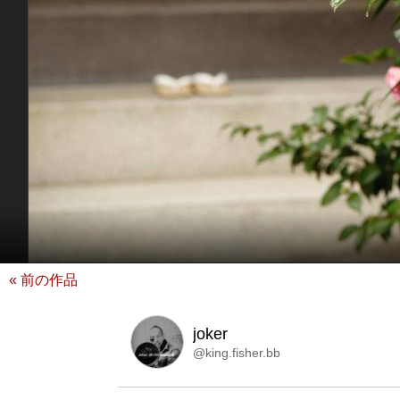
« 前の作品
joker
@king.fisher.bb