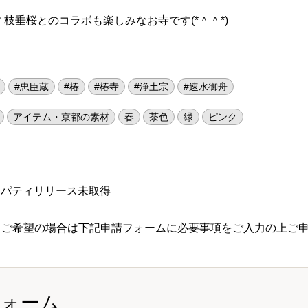
枝垂桜とのコラボも楽しみなお寺です(*＾＾*)
#忠臣蔵
#椿
#椿寺
#浄土宗
#速水御舟
アイテム・京都の素材
春
茶色
緑
ピンク
ロパティリリース未取得
 ご希望の場合は下記申請フォームに必要事項をご入力の上ご
フォーム