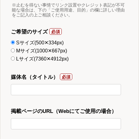
※止むを得ない事情でリンク設置やクレジット表記が不可
能な場合は、下の「ご使用用途、目的」の欄に詳しい理由
をご記入の上ご相談ください。
ご希望のサイズ
Sサイズ(500✕334px)
Mサイズ(1000✕667px)
Lサイズ(7360✕4912px)
媒体名（タイトル）
掲載ページのURL（Webにてご使用の場合）