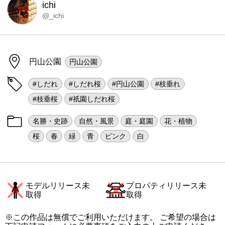
ichi
@_ichi
円山公園
円山公園
#しだれ
#しだれ桜
#円山公園
#枝垂れ
#枝垂桜
#祇園しだれ桜
名勝・史跡
自然・風景
庭・庭園
花・植物
桜
春
緑
青
ピンク
白
モデルリリース未
プロパティリリース未
取得
取得
※この作品は無償でご利用いただけます。 ご希望の場合は