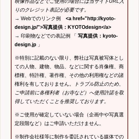
映像作品などでご使用の場合には当サイトURL入
りのクレジット表記が必要です。
→ Webでのリンク例
<a href="http://kyoto-
design.jp/">写真提供：KYOTOdesign</a>
→ 印刷物などでの表記例 「
写真提供：kyoto-
design.jp
」
※特別に記載のない限り、弊社は写真被写体とし
ての人物、建物、物品、などに関する肖像権、商
標権、特許権、著作権、その他の利用権などの諸
権利を有しておりません。
トラブル防止のため、
ご申請前に各権利者（お寺など）へ使用許諾を取
得していただくことを推奨しております。
※ご使用が確定していない場合（企画中や写真選
定段階など）はご申請いただけません。
※制作会社様等に制作を委託されている媒体での