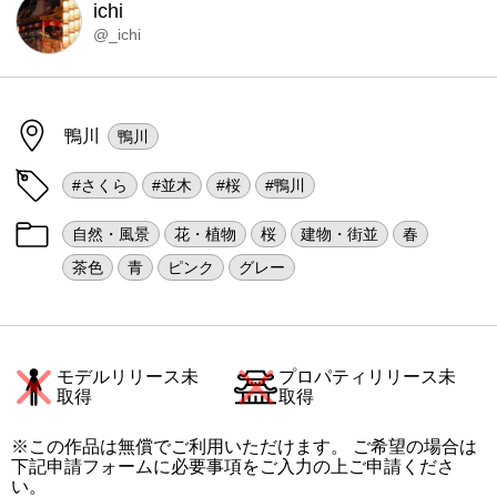
ichi
@_ichi
鴨川
鴨川
#さくら
#並木
#桜
#鴨川
自然・風景
花・植物
桜
建物・街並
春
茶色
青
ピンク
グレー
モデルリリース未
プロパティリリース未
取得
取得
※この作品は無償でご利用いただけます。 ご希望の場合は
下記申請フォームに必要事項をご入力の上ご申請くださ
い。