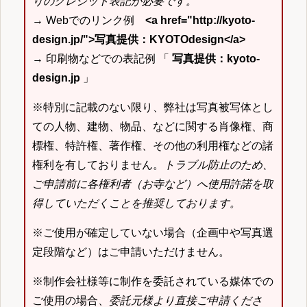
りのクレジット表記が必要です。
→ Webでのリンク例
<a href="http://kyoto-
design.jp/">写真提供：KYOTOdesign</a>
→ 印刷物などでの表記例 「
写真提供：kyoto-
design.jp
」
※特別に記載のない限り、弊社は写真被写体とし
ての人物、建物、物品、などに関する肖像権、商
標権、特許権、著作権、その他の利用権などの諸
権利を有しておりません。
トラブル防止のため、
ご申請前に各権利者（お寺など）へ使用許諾を取
得していただくことを推奨しております。
※ご使用が確定していない場合（企画中や写真選
定段階など）はご申請いただけません。
※制作会社様等に制作を委託されている媒体での
ご使用の場合、
委託元様より直接ご申請くださ