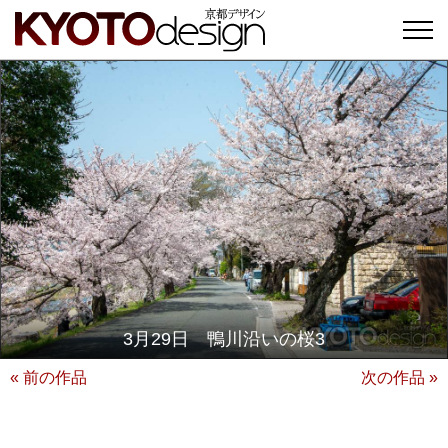
3月29日 鴨川沿いの桜3
« 前の作品
次の作品 »