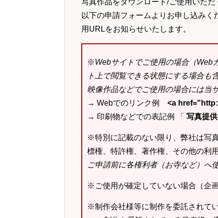
写真作品をダウンロード/ご使用いただ
以下の申請フォームよりお申し込みく
用URLをお知らせいたします。
※
Webサイトでご使用の場合（We
ト上で閲覧できる状態にする場合も
映像作品などでご使用の場合には当サ
→ Webでのリンク例
<a href="ht
→ 印刷物などでの表記例 「
写真提供：k
※特別に記載のない限り、弊社は写
標権、特許権、著作権、その他の利
ご申請前に各権利者（お寺など）へ
※ご使用が確定していない場合（企
※制作会社様等に制作を委託されて