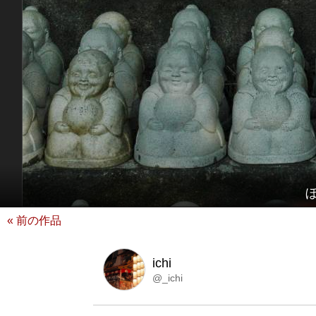
« 前の作品
ichi
@_ichi