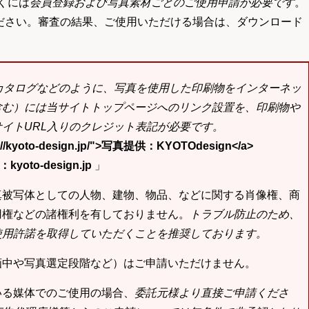
くには
会員登録および写真素材ごとのご使用申請が必要です
。
ださい。審査の結果、ご使用いただける場合は、ダウンロード
bカタログなどのように、写真を使用した印刷物をインターネッ
含む）には当サイトトップページへのリンク設置を、印刷物や
イトURL入りのクレジット表記が必要です。
tp://kyoto-design.jp/">写真提供：KYOTOdesign</a>
yoto-design.jp
」
真被写体としての人物、建物、物品、などに関する肖像権、商
用権などの諸権利を有しておりません。
トラブル防止のため、
使用許諾を取得していただくことを推奨しております。
画中や写真選定段階など）はご申請いただけません。
いる媒体でのご使用の場合、
委託元様より直接ご申請くださ