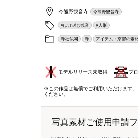
今熊野観音寺
今熊野観音寺
#ぼけ封じ観音
#人形
寺社仏閣
寺
アイテム・京都の素
モデルリリース未取得
プ
※この作品は無償でご利用いただけます。
ください。
写真素材ご使用申請