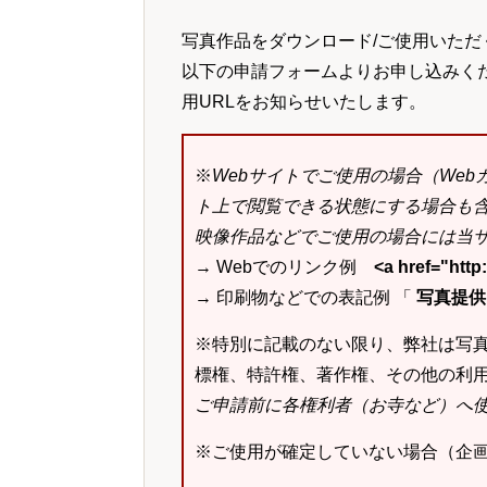
写真作品をダウンロード/ご使用いただ
以下の申請フォームよりお申し込みく
用URLをお知らせいたします。
※
Webサイトでご使用の場合（We
ト上で閲覧できる状態にする場合も
映像作品などでご使用の場合には当サ
→ Webでのリンク例
<a href="ht
→ 印刷物などでの表記例 「
写真提供：k
※特別に記載のない限り、弊社は写
標権、特許権、著作権、その他の利
ご申請前に各権利者（お寺など）へ
※ご使用が確定していない場合（企