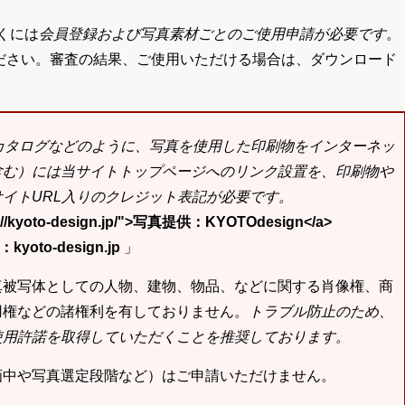
くには
会員登録および写真素材ごとのご使用申請が必要です
。
ださい。審査の結果、ご使用いただける場合は、ダウンロード
bカタログなどのように、写真を使用した印刷物をインターネッ
含む）には当サイトトップページへのリンク設置を、印刷物や
イトURL入りのクレジット表記が必要です。
tp://kyoto-design.jp/">写真提供：KYOTOdesign</a>
yoto-design.jp
」
真被写体としての人物、建物、物品、などに関する肖像権、商
用権などの諸権利を有しておりません。
トラブル防止のため、
使用許諾を取得していただくことを推奨しております。
画中や写真選定段階など）はご申請いただけません。