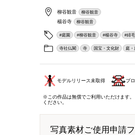
柳谷観音
柳谷観音
楊谷寺
柳谷観音
#庭園
#柳谷観音
#楊谷寺
#緋
寺社仏閣
寺
国宝・文化財
庭・
モデルリリース未取得
プ
※この作品は無償でご利用いただけます。
ください。
写真素材ご使用申請