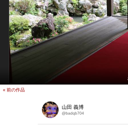
« 前の作品
山田 義博
@badqb704