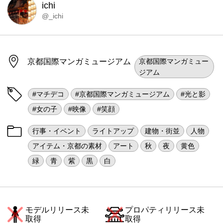
ichi
@_ichi
京都国際マンガミュージアム
京都国際マンガミュー
ジアム
#マチデコ
#京都国際マンガミュージアム
#光と影
#女の子
#映像
#笑顔
行事・イベント
ライトアップ
建物・街並
人物
アイテム・京都の素材
アート
秋
夜
黄色
緑
青
紫
黒
白
モデルリリース未
プロパティリリース未
取得
取得