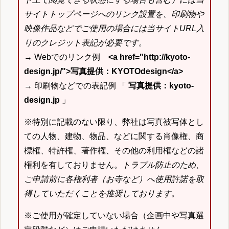
サイトトップページへのリンク設置を、印刷物や
映像作品などでご使用の場合には当サイトURL入
りのクレジット表記が必要です。
→ Webでのリンク例
<a href="http://kyoto-
design.jp/">写真提供：KYOTOdesign</a>
→ 印刷物などでの表記例 「
写真提供：kyoto-
design.jp
」
※特別に記載のない限り、弊社は写真被写体とし
ての人物、建物、物品、などに関する肖像権、商
標権、特許権、著作権、その他の利用権などの諸
権利を有しておりません。
トラブル防止のため、
ご申請前に各権利者（お寺など）へ使用許諾を取
得していただくことを推奨しております。
※ご使用が確定していない場合（企画中や写真選