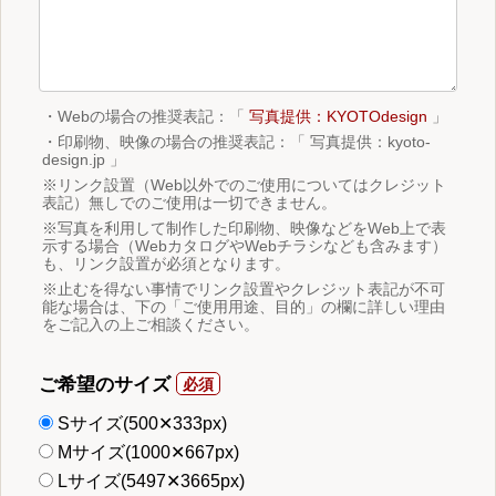
・Webの場合の推奨表記：「
写真提供：KYOTOdesign
」
・印刷物、映像の場合の推奨表記：「 写真提供：kyoto-
design.jp 」
※リンク設置（Web以外でのご使用についてはクレジット
表記）無しでのご使用は一切できません。
※写真を利用して制作した印刷物、映像などをWeb上で表
示する場合（WebカタログやWebチラシなども含みます）
も、リンク設置が必須となります。
※止むを得ない事情でリンク設置やクレジット表記が不可
能な場合は、下の「ご使用用途、目的」の欄に詳しい理由
をご記入の上ご相談ください。
ご希望のサイズ
Sサイズ(500✕333px)
Mサイズ(1000✕667px)
Lサイズ(5497✕3665px)