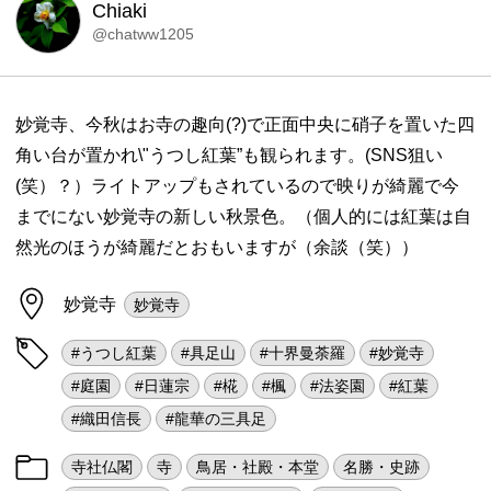
Chiaki
@chatww1205
妙覚寺、今秋はお寺の趣向(?)で正面中央に硝子を置いた四
角い台が置かれ\"うつし紅葉”も観られます。(SNS狙い
(笑）？）ライトアップもされているので映りが綺麗で今
までにない妙覚寺の新しい秋景色。（個人的には紅葉は自
然光のほうが綺麗だとおもいますが（余談（笑））
妙覚寺
妙覚寺
#うつし紅葉
#具足山
#十界曼荼羅
#妙覚寺
#庭園
#日蓮宗
#椛
#楓
#法姿園
#紅葉
#織田信長
#龍華の三具足
寺社仏閣
寺
鳥居・社殿・本堂
名勝・史跡