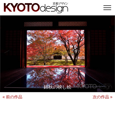
錦秋の映し絵
« 前の作品
次の作品 »