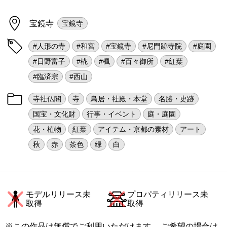
宝鏡寺
宝鏡寺
#人形の寺
#和宮
#宝鏡寺
#尼門跡寺院
#庭園
#日野富子
#椛
#楓
#百々御所
#紅葉
#臨済宗
#西山
寺社仏閣
寺
鳥居・社殿・本堂
名勝・史跡
国宝・文化財
行事・イベント
庭・庭園
花・植物
紅葉
アイテム・京都の素材
アート
秋
赤
茶色
緑
白
モデルリリース未
プロパティリリース未
取得
取得
※この作品は無償でご利用いただけます。 ご希望の場合は