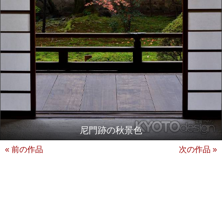
尼門跡の秋景色
« 前の作品
次の作品 »