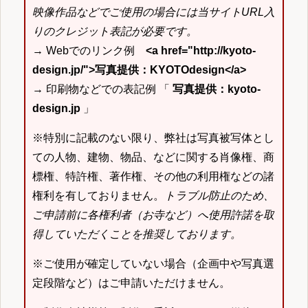
映像作品などでご使用の場合には当サイトURL入
りのクレジット表記が必要です。
→ Webでのリンク例
<a href="http://kyoto-
design.jp/">写真提供：KYOTOdesign</a>
→ 印刷物などでの表記例 「
写真提供：kyoto-
design.jp
」
※特別に記載のない限り、弊社は写真被写体とし
ての人物、建物、物品、などに関する肖像権、商
標権、特許権、著作権、その他の利用権などの諸
権利を有しておりません。
トラブル防止のため、
ご申請前に各権利者（お寺など）へ使用許諾を取
得していただくことを推奨しております。
※ご使用が確定していない場合（企画中や写真選
定段階など）はご申請いただけません。