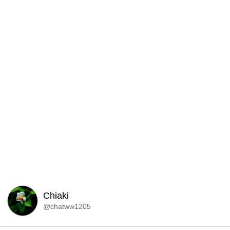
Chiaki
@chatww1205