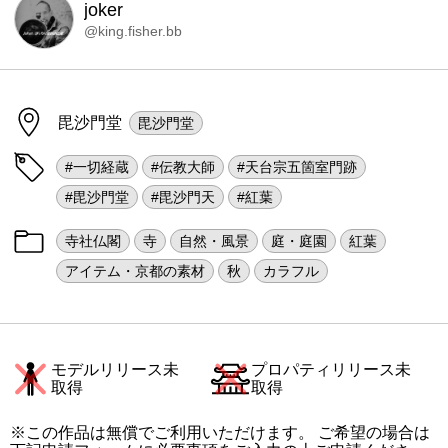
joker
@king.fisher.bb
毘沙門堂
毘沙門堂
#一切経蔵
#伝教大師
#天台宗五箇室門跡
#毘沙門堂
#毘沙門天
#紅葉
寺社仏閣
寺
自然・風景
庭・庭園
紅葉
アイテム・京都の素材
秋
カラフル
モデルリリース未
プロパティリリース未
取得
取得
※この作品は無償でご利用いただけます。 ご希望の場合は