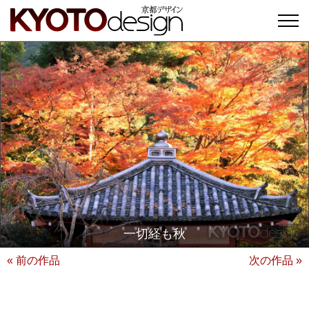
一切経も秋
« 前の作品
次の作品 »