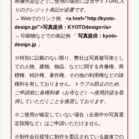
映像作品などでご使用の場合には当サイトURL入
りのクレジット表記が必要です。
→ Webでのリンク例
<a href="http://kyoto-
design.jp/">写真提供：KYOTOdesign</a>
→ 印刷物などでの表記例 「
写真提供：kyoto-
design.jp
」
※特別に記載のない限り、弊社は写真被写体とし
ての人物、建物、物品、などに関する肖像権、商
標権、特許権、著作権、その他の利用権などの諸
権利を有しておりません。
トラブル防止のため、
ご申請前に各権利者（お寺など）へ使用許諾を取
得していただくことを推奨しております。
※ご使用が確定していない場合（企画中や写真選
定段階など）はご申請いただけません。
※制作会社様等に制作を委託されている媒体での