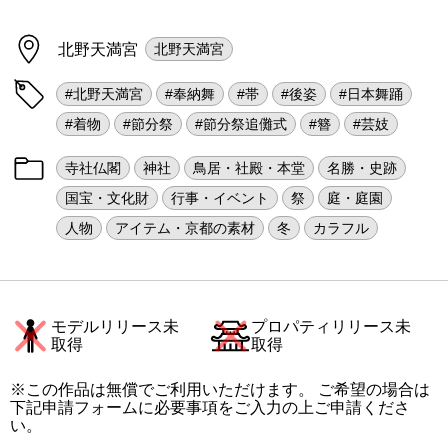
北野天満宮
北野天満宮
#北野天満宮
#奉納舞
#帯
#後姿
#日本舞踊
#着物
#節分祭
#節分祭追儺式
#簪
#芸妓
寺社仏閣
神社
鳥居・社殿・本堂
名勝・史跡
国宝・文化財
行事・イベント
祭
庭・庭園
人物
アイテム・京都の素材
冬
カラフル
モデルリリース未
プロパティリリース未
取得
取得
※この作品は無償でご利用いただけます。 ご希望の場合は
下記申請フォームに必要事項をご入力の上ご申請くださ
い。