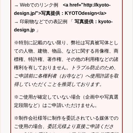
→ Webでのリンク例
<a href="http://kyoto-
design.jp/">写真提供：KYOTOdesign</a>
→ 印刷物などでの表記例 「
写真提供：kyoto-
design.jp
」
※特別に記載のない限り、弊社は写真被写体とし
ての人物、建物、物品、などに関する肖像権、商
標権、特許権、著作権、その他の利用権などの諸
権利を有しておりません。
トラブル防止のため、
ご申請前に各権利者（お寺など）へ使用許諾を取
得していただくことを推奨しております。
※ご使用が確定していない場合（企画中や写真選
定段階など）はご申請いただけません。
※制作会社様等に制作を委託されている媒体での
ご使用の場合、
委託元様より直接ご申請くださ