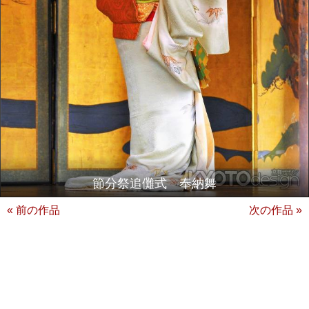
節分祭追儺式 奉納舞
« 前の作品
次の作品 »