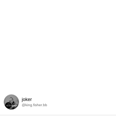
joker
@king.fisher.bb