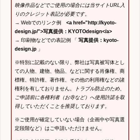
映像作品などでご使用の場合には当サイトURL入
りのクレジット表記が必要です。
→ Webでのリンク例
<a href="http://kyoto-
design.jp/">写真提供：KYOTOdesign</a>
→ 印刷物などでの表記例 「
写真提供：kyoto-
design.jp
」
※特別に記載のない限り、弊社は写真被写体とし
ての人物、建物、物品、などに関する肖像権、商
標権、特許権、著作権、その他の利用権などの諸
権利を有しておりません。
トラブル防止のため、
ご申請前に各権利者（お寺など）へ使用許諾を取
得していただくことを推奨しております。
※ご使用が確定していない場合（企画中や写真選
定段階など）はご申請いただけません。