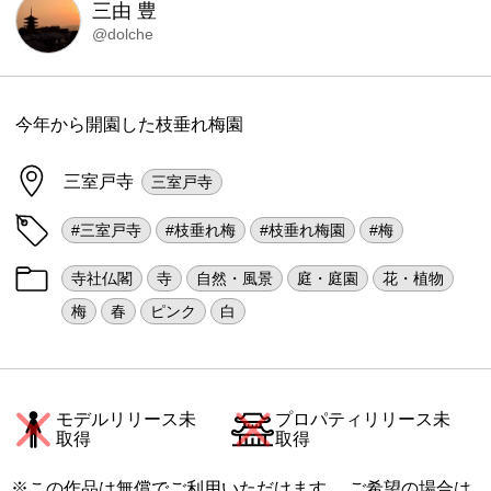
三由 豊
@dolche
今年から開園した枝垂れ梅園
三室戸寺
三室戸寺
#三室戸寺
#枝垂れ梅
#枝垂れ梅園
#梅
寺社仏閣
寺
自然・風景
庭・庭園
花・植物
梅
春
ピンク
白
モデルリリース未
プロパティリリース未
取得
取得
※この作品は無償でご利用いただけます。 ご希望の場合は