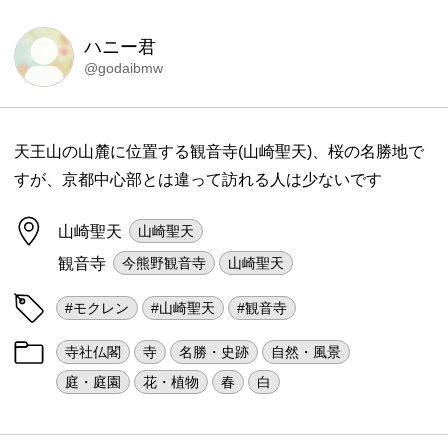
ハニー君
@godaibmw
天王山の山麓に位置する観音寺(山崎聖天)、桜の名勝地で
すが、京都中心部とは違って訪れる人は少ないです
山崎聖天
山崎聖天
観音寺
今熊野観音寺
山崎聖天
#モクレン
#山崎聖天
#観音寺
寺社仏閣
寺
名勝・史跡
自然・風景
庭・庭園
花・植物
春
白