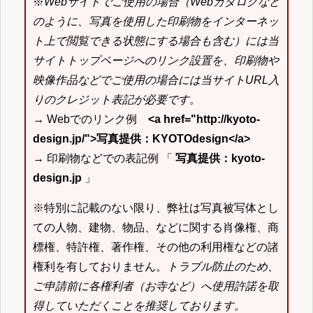
※
Webサイトでご使用の場合（Webカタログなど
のように、写真を使用した印刷物をインターネッ
ト上で閲覧できる状態にする場合も含む）には当
サイトトップページへのリンク設置を、印刷物や
映像作品などでご使用の場合には当サイトURL入
りのクレジット表記が必要です。
→ Webでのリンク例
<a href="http://kyoto-
design.jp/">写真提供：KYOTOdesign</a>
→ 印刷物などでの表記例 「
写真提供：kyoto-
design.jp
」
※特別に記載のない限り、弊社は写真被写体とし
ての人物、建物、物品、などに関する肖像権、商
標権、特許権、著作権、その他の利用権などの諸
権利を有しておりません。
トラブル防止のため、
ご申請前に各権利者（お寺など）へ使用許諾を取
得していただくことを推奨しております。