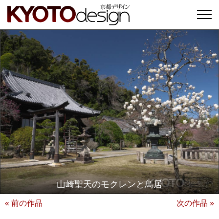
山崎聖天のモクレンと鳥居
« 前の作品
次の作品 »