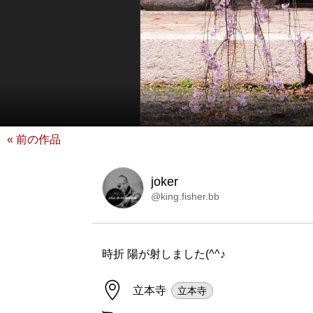
« 前の作品
joker
@king.fisher.bb
時折 陽が射しました(^^♪
立本寺
立本寺