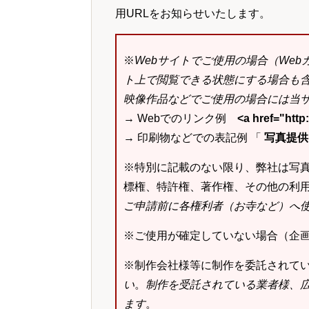
用URLをお知らせいたします。
※
Webサイトでご使用の場合（We
ト上で閲覧できる状態にする場合も
映像作品などでご使用の場合には当サ
→ Webでのリンク例
<a href="ht
→ 印刷物などでの表記例 「
写真提供：k
※特別に記載のない限り、弊社は写
標権、特許権、著作権、その他の利
ご申請前に各権利者（お寺など）へ
※ご使用が確定していない場合（企
※制作会社様等に制作を委託されて
い
。
制作を受託されている業者様、
ます
。