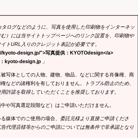
bカタログなどのように、写真を使用した印刷物をインターネッ
含む）には当サイトトップページへのリンク設置を、印刷物や
イトURL入りのクレジット表記が必要です。
tp://kyoto-design.jp/">写真提供：KYOTOdesign</a>
yoto-design.jp
」
真被写体としての人物、建物、物品、などに関する肖像権、商
用権などの諸権利を有しておりません。
トラブル防止のため、
使用許諾を取得していただくことを推奨しております。
画中や写真選定段階など）はご申請いただけません。
いる媒体でのご使用の場合、
委託元様より直接ご申請くださ
広告代理店様等からのご申請については無条件で非承認となり