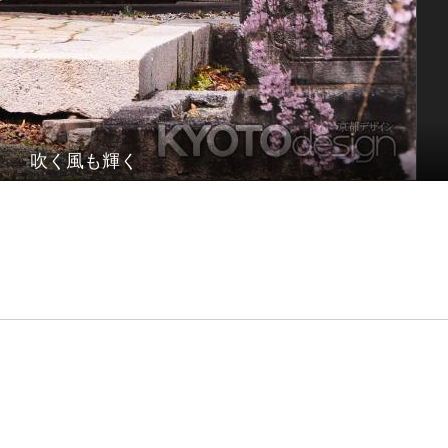
吹く風も輝く