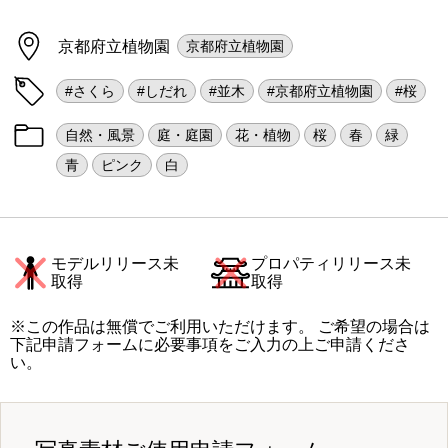
京都府立植物園
京都府立植物園
#さくら
#しだれ
#並木
#京都府立植物園
#桜
自然・風景
庭・庭園
花・植物
桜
春
緑
青
ピンク
白
モデルリリース未
プロパティリリース未
取得
取得
※この作品は無償でご利用いただけます。 ご希望の場合は
下記申請フォームに必要事項をご入力の上ご申請くださ
い。