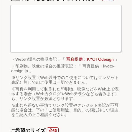
・Webの場合の推奨表記：「
写真提供：KYOTOdesign
」
・印刷物、映像の場合の推奨表記：「 写真提供：kyoto-
design.jp 」
※リンク設置（Web以外でのご使用についてはクレジット
表記）無しでのご使用は一切できません。
※写真を利用して制作した印刷物、映像などをWeb上で表
示する場合（WebカタログやWebチラシなども含みます）
も、リンク設置が必須となります。
※止むを得ない事情でリンク設置やクレジット表記が不可
能な場合は、下の「ご使用用途、目的」の欄に詳しい理由
をご記入の上ご相談ください。
ご希望のサイズ