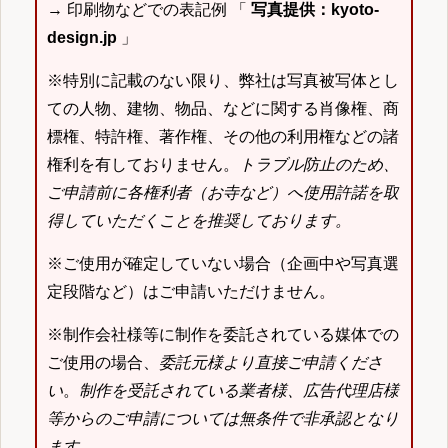
→ 印刷物などでの表記例 「
写真提供：kyoto-
design.jp
」
※特別に記載のない限り、弊社は写真被写体とし
ての人物、建物、物品、などに関する肖像権、商
標権、特許権、著作権、その他の利用権などの諸
権利を有しておりません。
トラブル防止のため、
ご申請前に各権利者（お寺など）へ使用許諾を取
得していただくことを推奨しております。
※ご使用が確定していない場合（企画中や写真選
定段階など）はご申請いただけません。
※制作会社様等に制作を委託されている媒体での
ご使用の場合、
委託元様より直接ご申請くださ
い
。
制作を受託されている業者様、広告代理店様
等からのご申請については無条件で非承認となり
ます
。