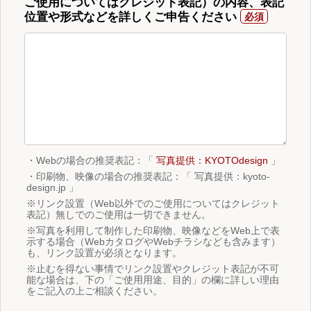
ご使用についてはクレジット表記）の内容、表記
位置や形式などを詳しくご申告ください
・Webの場合の推奨表記：「
写真提供：KYOTOdesign
」
・印刷物、映像の場合の推奨表記：「 写真提供：kyoto-
design.jp 」
※リンク設置（Web以外でのご使用についてはクレジット
表記）無しでのご使用は一切できません。
※写真を利用して制作した印刷物、映像などをWeb上で表
示する場合（WebカタログやWebチラシなども含みます）
も、リンク設置が必須となります。
※止むを得ない事情でリンク設置やクレジット表記が不可
能な場合は、下の「ご使用用途、目的」の欄に詳しい理由
をご記入の上ご相談ください。