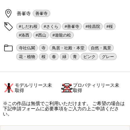
善峯寺
善峯寺
#しだれ桜
#さくら
#善峯寺
#桂昌院
#桜
#洛西
#西山
#遊龍の松
寺社仏閣
寺
鳥居・社殿・本堂
自然・風景
花・植物
桜
春
緑
青
ピンク
グレー
モデルリリース未
プロパティリリース未
取得
取得
※この作品は無償でご利用いただけます。 ご希望の場合は
下記申請フォームに必要事項をご入力の上ご申請くださ
い。