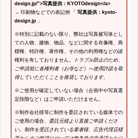
design.jp/">写真提供：KYOTOdesign</a>
→ 印刷物などでの表記例 「
写真提供：kyoto-
design.jp
」
※特別に記載のない限り、弊社は写真被写体とし
ての人物、建物、物品、などに関する肖像権、商
標権、特許権、著作権、その他の利用権などの諸
権利を有しておりません。
トラブル防止のため、
ご申請前に各権利者（お寺など）へ使用許諾を取
得していただくことを推奨しております。
※ご使用が確定していない場合（企画中や写真選
定段階など）はご申請いただけません。
※制作会社様等に制作を委託されている媒体での
ご使用の場合、
委託元様より直接ご申請くださ
い
。
制作を受託されている業者様、広告代理店様