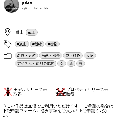
joker
@king.fisher.bb
嵐山
嵐山
#嵐山
#新緑
#着物
名勝・史跡
自然・風景
花・植物
人物
アイテム・京都の素材
春
緑
白
モデルリリース未
プロパティリリース未
取得
取得
※この作品は無償でご利用いただけます。 ご希望の場合は
下記申請フォームに必要事項をご入力の上ご申請くださ
い。