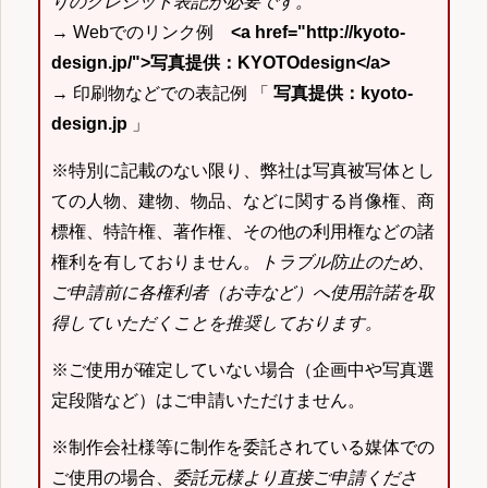
りのクレジット表記が必要です。
→ Webでのリンク例
<a href="http://kyoto-
design.jp/">写真提供：KYOTOdesign</a>
→ 印刷物などでの表記例 「
写真提供：kyoto-
design.jp
」
※特別に記載のない限り、弊社は写真被写体とし
ての人物、建物、物品、などに関する肖像権、商
標権、特許権、著作権、その他の利用権などの諸
権利を有しておりません。
トラブル防止のため、
ご申請前に各権利者（お寺など）へ使用許諾を取
得していただくことを推奨しております。
※ご使用が確定していない場合（企画中や写真選
定段階など）はご申請いただけません。
※制作会社様等に制作を委託されている媒体での
ご使用の場合、
委託元様より直接ご申請くださ