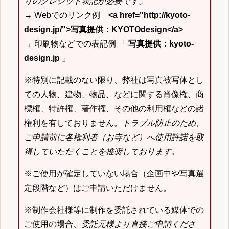
りのクレジット表記が必要です。
→ Webでのリンク例
<a href="http://kyoto-
design.jp/">写真提供：KYOTOdesign</a>
→ 印刷物などでの表記例 「
写真提供：kyoto-
design.jp
」
※特別に記載のない限り、弊社は写真被写体とし
ての人物、建物、物品、などに関する肖像権、商
標権、特許権、著作権、その他の利用権などの諸
権利を有しておりません。
トラブル防止のため、
ご申請前に各権利者（お寺など）へ使用許諾を取
得していただくことを推奨しております。
※ご使用が確定していない場合（企画中や写真選
定段階など）はご申請いただけません。
※制作会社様等に制作を委託されている媒体での
ご使用の場合、
委託元様より直接ご申請くださ