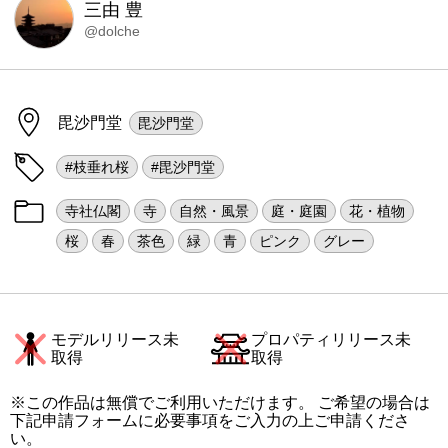
三由 豊
@dolche
毘沙門堂
毘沙門堂
#枝垂れ桜
#毘沙門堂
寺社仏閣
寺
自然・風景
庭・庭園
花・植物
桜
春
茶色
緑
青
ピンク
グレー
モデルリリース未
プロパティリリース未
取得
取得
※この作品は無償でご利用いただけます。 ご希望の場合は
下記申請フォームに必要事項をご入力の上ご申請くださ
い。