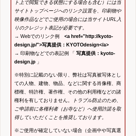
ト上で閲覧できる状態にする場合も含む）には当
サイトトップページへのリンク設置を、印刷物や
映像作品などでご使用の場合には当サイトURL入
りのクレジット表記が必要です。
→ Webでのリンク例
<a href="http://kyoto-
design.jp/">写真提供：KYOTOdesign</a>
→ 印刷物などでの表記例 「
写真提供：kyoto-
design.jp
」
※特別に記載のない限り、弊社は写真被写体とし
ての人物、建物、物品、などに関する肖像権、商
標権、特許権、著作権、その他の利用権などの諸
権利を有しておりません。
トラブル防止のため、
ご申請前に各権利者（お寺など）へ使用許諾を取
得していただくことを推奨しております。
※ご使用が確定していない場合（企画中や写真選