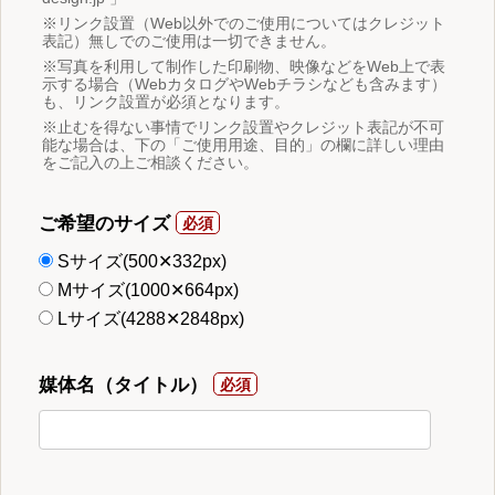
※リンク設置（Web以外でのご使用についてはクレジット
表記）無しでのご使用は一切できません。
※写真を利用して制作した印刷物、映像などをWeb上で表
示する場合（WebカタログやWebチラシなども含みます）
も、リンク設置が必須となります。
※止むを得ない事情でリンク設置やクレジット表記が不可
能な場合は、下の「ご使用用途、目的」の欄に詳しい理由
をご記入の上ご相談ください。
ご希望のサイズ
Sサイズ(500✕332px)
Mサイズ(1000✕664px)
Lサイズ(4288✕2848px)
媒体名（タイトル）