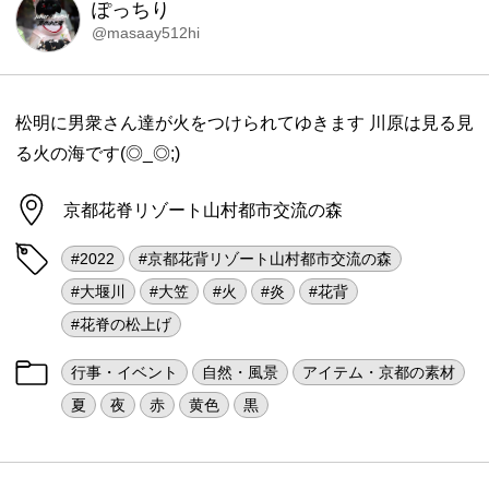
ぽっちり
@masaay512hi
松明に男衆さん達が火をつけられてゆきます 川原は見る見
る火の海です(◎_◎;)
京都花脊リゾート山村都市交流の森
#2022
#京都花背リゾート山村都市交流の森
#大堰川
#大笠
#火
#炎
#花背
#花脊の松上げ
行事・イベント
自然・風景
アイテム・京都の素材
夏
夜
赤
黄色
黒