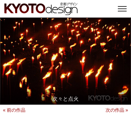
次々と点火
« 前の作品
次の作品 »