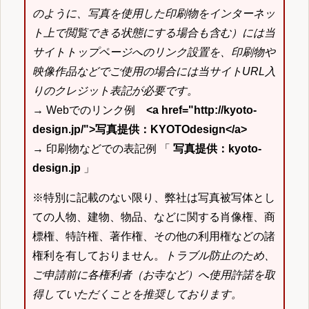
のように、写真を使用した印刷物をインターネッ
ト上で閲覧できる状態にする場合も含む）には当
サイトトップページへのリンク設置を、印刷物や
映像作品などでご使用の場合には当サイトURL入
りのクレジット表記が必要です。
→ Webでのリンク例
<a href="http://kyoto-
design.jp/">写真提供：KYOTOdesign</a>
→ 印刷物などでの表記例 「
写真提供：kyoto-
design.jp
」
※特別に記載のない限り、弊社は写真被写体とし
ての人物、建物、物品、などに関する肖像権、商
標権、特許権、著作権、その他の利用権などの諸
権利を有しておりません。
トラブル防止のため、
ご申請前に各権利者（お寺など）へ使用許諾を取
得していただくことを推奨しております。