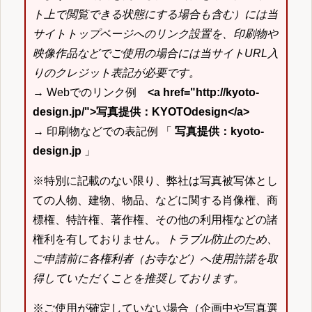
ト上で閲覧できる状態にする場合も含む）には当
サイトトップページへのリンク設置を、印刷物や
映像作品などでご使用の場合には当サイトURL入
りのクレジット表記が必要です。
→ Webでのリンク例
<a href="http://kyoto-
design.jp/">写真提供：KYOTOdesign</a>
→ 印刷物などでの表記例 「
写真提供：kyoto-
design.jp
」
※特別に記載のない限り、弊社は写真被写体とし
ての人物、建物、物品、などに関する肖像権、商
標権、特許権、著作権、その他の利用権などの諸
権利を有しておりません。
トラブル防止のため、
ご申請前に各権利者（お寺など）へ使用許諾を取
得していただくことを推奨しております。
※ご使用が確定していない場合（企画中や写真選