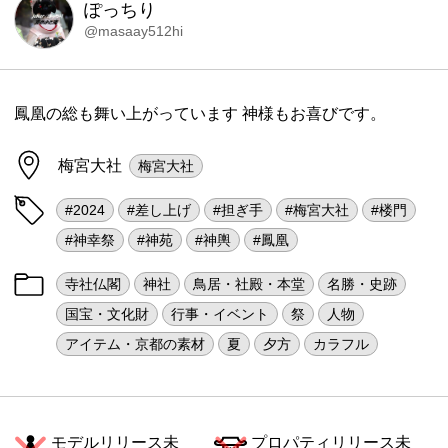
ぽっちり
@masaay512hi
鳳凰の総も舞い上がっています 神様もお喜びです。
梅宮大社
梅宮大社
#2024
#差し上げ
#担ぎ手
#梅宮大社
#楼門
#神幸祭
#神苑
#神輿
#鳳凰
寺社仏閣
神社
鳥居・社殿・本堂
名勝・史跡
国宝・文化財
行事・イベント
祭
人物
アイテム・京都の素材
夏
夕方
カラフル
モデルリリース未
プロパティリリース未