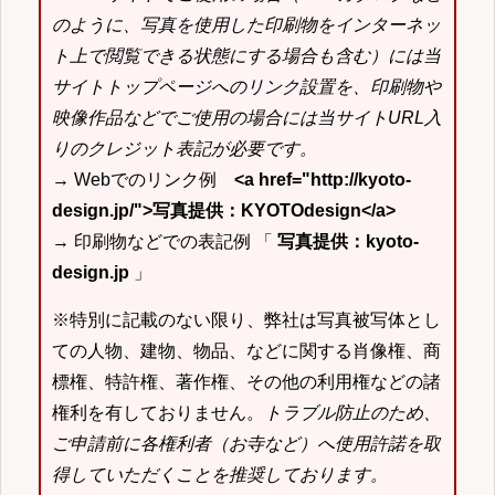
のように、写真を使用した印刷物をインターネッ
ト上で閲覧できる状態にする場合も含む）には当
サイトトップページへのリンク設置を、印刷物や
映像作品などでご使用の場合には当サイトURL入
りのクレジット表記が必要です。
→ Webでのリンク例
<a href="http://kyoto-
design.jp/">写真提供：KYOTOdesign</a>
→ 印刷物などでの表記例 「
写真提供：kyoto-
design.jp
」
※特別に記載のない限り、弊社は写真被写体とし
ての人物、建物、物品、などに関する肖像権、商
標権、特許権、著作権、その他の利用権などの諸
権利を有しておりません。
トラブル防止のため、
ご申請前に各権利者（お寺など）へ使用許諾を取
得していただくことを推奨しております。