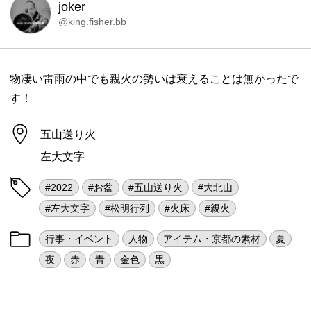
joker
@king.fisher.bb
物凄い雷雨の中でも親火の勢いは衰えることは無かったで
す！
五山送り火
左大文字
#2022
#お盆
#五山送り火
#大北山
#左大文字
#松明行列
#火床
#親火
行事・イベント
人物
アイテム・京都の素材
夏
夜
赤
青
金色
黒