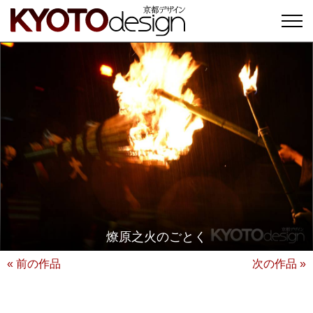
燎原之火のごとく
« 前の作品
次の作品 »