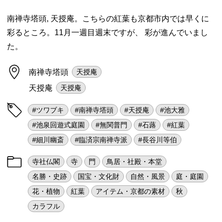
南禅寺塔頭, 天授庵。こちらの紅葉も京都市内では早くに
彩るところ。11月一週目週末ですが、 彩が進んでいまし
た。
南禅寺塔頭
天授庵
天授庵
天授庵
#ツワブキ
#南禅寺塔頭
#天授庵
#池大雅
#池泉回遊式庭園
#無関普門
#石蕗
#紅葉
#細川幽斎
#臨済宗南禅寺派
#長谷川等伯
寺社仏閣
寺
門
鳥居・社殿・本堂
名勝・史跡
国宝・文化財
自然・風景
庭・庭園
花・植物
紅葉
アイテム・京都の素材
秋
カラフル