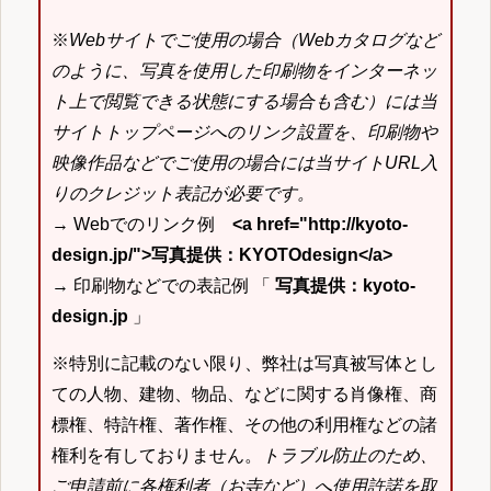
※
Webサイトでご使用の場合（Webカタログなど
のように、写真を使用した印刷物をインターネッ
ト上で閲覧できる状態にする場合も含む）には当
サイトトップページへのリンク設置を、印刷物や
映像作品などでご使用の場合には当サイトURL入
りのクレジット表記が必要です。
→ Webでのリンク例
<a href="http://kyoto-
design.jp/">写真提供：KYOTOdesign</a>
→ 印刷物などでの表記例 「
写真提供：kyoto-
design.jp
」
※特別に記載のない限り、弊社は写真被写体とし
ての人物、建物、物品、などに関する肖像権、商
標権、特許権、著作権、その他の利用権などの諸
権利を有しておりません。
トラブル防止のため、
ご申請前に各権利者（お寺など）へ使用許諾を取