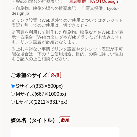
・Webの場合の推奨表記：「
写真提供：KYOTOdesign
」
・印刷物、映像の場合の推奨表記：「 写真提供：kyoto-
design.jp 」
※リンク設置（Web以外でのご使用についてはクレジット
表記）無しでのご使用は一切できません。
※写真を利用して制作した印刷物、映像などをWeb上で表
示する場合（WebカタログやWebチラシなども含みます）
も、リンク設置が必須となります。
※止むを得ない事情でリンク設置やクレジット表記が不可
能な場合は、下の「ご使用用途、目的」の欄に詳しい理由
をご記入の上ご相談ください。
ご希望のサイズ
Sサイズ(333✕500px)
Mサイズ(667✕1000px)
Lサイズ(2211✕3317px)
媒体名（タイトル）