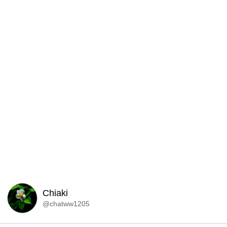
Chiaki
@chatww1205