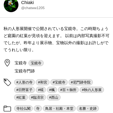
Chiaki
@chatww1205
秋の人形展開催で公開されている宝鏡寺。この時期ちょう
ど庭園の紅葉が見頃を迎えます。 以前は内部写真撮影不可
でしたが、昨年より展示物、宝物以外の撮影はお許しがで
てうれしい限り。
宝鏡寺
宝鏡寺
宝鏡寺門跡
#人形の寺
#和宮
#宝鏡寺
#尼門跡寺院
#日野富子
#椛
#楓
#百々御所
#秋の人形展
#紅葉
#臨済宗
#西山
寺社仏閣
寺
鳥居・社殿・本堂
名勝・史跡