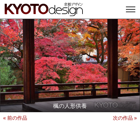
楓の人形供養
« 前の作品
次の作品 »