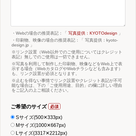
・Webの場合の推奨表記：「
写真提供：KYOTOdesign
」
・印刷物、映像の場合の推奨表記：「 写真提供：kyoto-
design.jp 」
※リンク設置（Web以外でのご使用についてはクレジット
表記）無しでのご使用は一切できません。
※写真を利用して制作した印刷物、映像などをWeb上で表
示する場合（WebカタログやWebチラシなども含みます）
も、リンク設置が必須となります。
※止むを得ない事情でリンク設置やクレジット表記が不可
能な場合は、下の「ご使用用途、目的」の欄に詳しい理由
をご記入の上ご相談ください。
ご希望のサイズ
Sサイズ(500✕333px)
Mサイズ(1000✕667px)
Lサイズ(3317✕2212px)