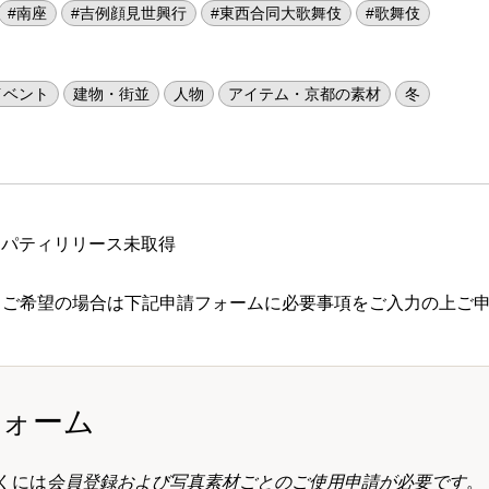
#南座
#吉例顔見世興行
#東西合同大歌舞伎
#歌舞伎
イベント
建物・街並
人物
アイテム・京都の素材
冬
ロパティリリース未取得
 ご希望の場合は下記申請フォームに必要事項をご入力の上ご
フォーム
くには
会員登録および写真素材ごとのご使用申請が必要です
。