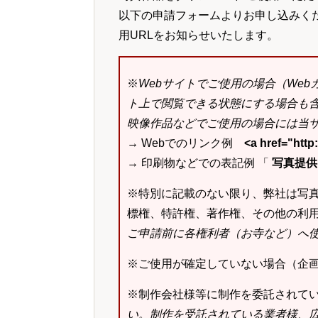
以下の申請フォームよりお申し込みく
用URLをお知らせいたします。
※
Webサイトでご使用の場合（We
ト上で閲覧できる状態にする場合も
映像作品などでご使用の場合には当サ
→ Webでのリンク例
<a href="ht
→ 印刷物などでの表記例 「
写真提供：k
※特別に記載のない限り、弊社は写
標権、特許権、著作権、その他の利
ご申請前に各権利者（お寺など）へ
※ご使用が確定していない場合（企
※制作会社様等に制作を委託されて
い
。
制作を受託されている業者様、