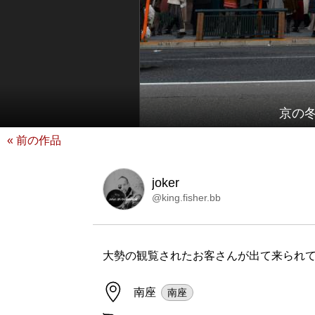
京の
« 前の作品
joker
@king.fisher.bb
大勢の観覧されたお客さんが出て来られて
南座
南座