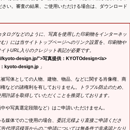
ださい。審査の結果、ご使用いただける場合は、ダウンロード
bカタログなどのように、写真を使用した印刷物をインターネッ
含む）には当サイトトップページへのリンク設置を、印刷物や
イトURL入りのクレジット表記が必要です。
tp://kyoto-design.jp/">写真提供：KYOTOdesign</a>
yoto-design.jp
」
真被写体としての人物、建物、物品、などに関する肖像権、商
用権などの諸権利を有しておりません。
トラブル防止のため、
使用許諾を取得していただくことを推奨しております。
画中や写真選定段階など）はご申請いただけません。
いる媒体でのご使用の場合、
委託元様より直接ご申請くださ
広告代理店様等からのご申請については無条件で非承認となり