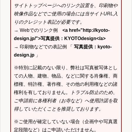
サイトトップページへのリンク設置を、印刷物や
映像作品などでご使用の場合には当サイトURL入
りのクレジット表記が必要です。
→ Webでのリンク例
<a href="http://kyoto-
design.jp/">写真提供：KYOTOdesign</a>
→ 印刷物などでの表記例 「
写真提供：kyoto-
design.jp
」
※特別に記載のない限り、弊社は写真被写体とし
ての人物、建物、物品、などに関する肖像権、商
標権、特許権、著作権、その他の利用権などの諸
権利を有しておりません。
トラブル防止のため、
ご申請前に各権利者（お寺など）へ使用許諾を取
得していただくことを推奨しております。
※ご使用が確定していない場合（企画中や写真選
定段階など）はご申請いただけません。