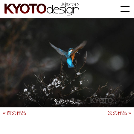
冬の小枝に
« 前の作品
次の作品 »