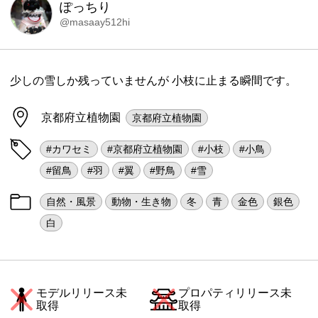
ぽっちり
@masaay512hi
少しの雪しか残っていませんが 小枝に止まる瞬間です。
京都府立植物園
京都府立植物園
#カワセミ
#京都府立植物園
#小枝
#小鳥
#留鳥
#羽
#翼
#野鳥
#雪
自然・風景
動物・生き物
冬
青
金色
銀色
白
モデルリリース未
プロパティリリース未
取得
取得