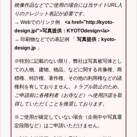
映像作品などでご使用の場合には当サイトURL入
りのクレジット表記が必要です。
→ Webでのリンク例
<a href="http://kyoto-
design.jp/">写真提供：KYOTOdesign</a>
→ 印刷物などでの表記例 「
写真提供：kyoto-
design.jp
」
※特別に記載のない限り、弊社は写真被写体とし
ての人物、建物、物品、などに関する肖像権、商
標権、特許権、著作権、その他の利用権などの諸
権利を有しておりません。
トラブル防止のため、
ご申請前に各権利者（お寺など）へ使用許諾を取
得していただくことを推奨しております。
※ご使用が確定していない場合（企画中や写真選
定段階など）はご申請いただけません。