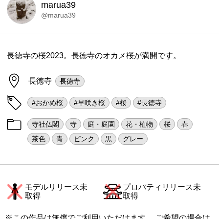
marua39
@marua39
長徳寺の桜2023。長徳寺のオカメ桜が満開です。
長徳寺
長徳寺
#おかめ桜
#早咲き桜
#桜
#長徳寺
寺社仏閣
寺
庭・庭園
花・植物
桜
春
茶色
青
ピンク
黒
グレー
モデルリリース未
プロパティリリース未
取得
取得
※この作品は無償でご利用いただけます。 ご希望の場合は