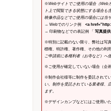
※
Webサイトでご使用の場合（We
ト上で閲覧できる状態にする場合も
映像作品などでご使用の場合には当サ
→ Webでのリンク例
<a href="ht
→ 印刷物などでの表記例 「
写真提供：k
※特別に記載のない限り、弊社は写
標権、特許権、著作権、その他の利
ご申請前に各権利者（お寺など）へ
※ご使用が確定していない場合（企
※制作会社様等に制作を委託されて
い
。
制作を受託されている業者様、
ます
。
※デザインカンプなどにはご使用い