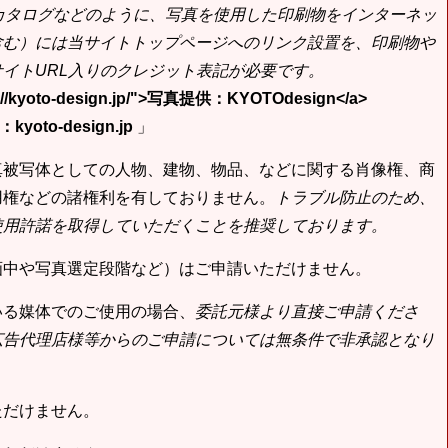
bカタログなどのように、写真を使用した印刷物をインターネッ
含む）には当サイトトップページへのリンク設置を、印刷物や
イトURL入りのクレジット表記が必要です。
tp://kyoto-design.jp/">写真提供：KYOTOdesign</a>
yoto-design.jp
」
真被写体としての人物、建物、物品、などに関する肖像権、商
用権などの諸権利を有しておりません。
トラブル防止のため、
使用許諾を取得していただくことを推奨しております。
画中や写真選定段階など）はご申請いただけません。
いる媒体でのご使用の場合、
委託元様より直接ご申請くださ
広告代理店様等からのご申請については無条件で非承認となり
ただけません。