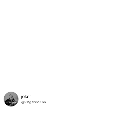
joker
@king.fisher.bb