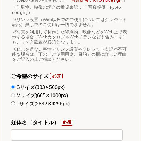
・印刷物、映像の場合の推奨表記：「 写真提供：kyoto-
design.jp 」
※リンク設置（Web以外でのご使用についてはクレジット
表記）無しでのご使用は一切できません。
※写真を利用して制作した印刷物、映像などをWeb上で表
示する場合（WebカタログやWebチラシなども含みます）
も、リンク設置が必須となります。
※止むを得ない事情でリンク設置やクレジット表記が不可
能な場合は、下の「ご使用用途、目的」の欄に詳しい理由
をご記入の上ご相談ください。
ご希望のサイズ
Sサイズ(333✕500px)
Mサイズ(665✕1000px)
Lサイズ(2832✕4256px)
媒体名（タイトル）