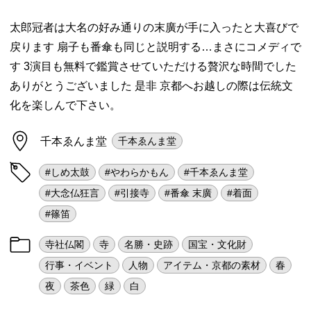
太郎冠者は大名の好み通りの末廣が手に入ったと大喜びで
戻ります 扇子も番傘も同じと説明する…まさにコメディで
す 3演目も無料で鑑賞させていただける贅沢な時間でした
ありがとうございました 是非 京都へお越しの際は伝統文
化を楽しんで下さい。
千本ゑんま堂
千本ゑんま堂
#しめ太鼓
#やわらかもん
#千本ゑんま堂
#大念仏狂言
#引接寺
#番傘 末廣
#着面
#篠笛
寺社仏閣
寺
名勝・史跡
国宝・文化財
行事・イベント
人物
アイテム・京都の素材
春
夜
茶色
緑
白