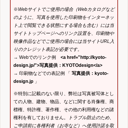
※
Webサイトでご使用の場合（Webカタログなど
のように、写真を使用した印刷物をインターネッ
ト上で閲覧できる状態にする場合も含む）には当
サイトトップページへのリンク設置を、印刷物や
映像作品などでご使用の場合には当サイトURL入
りのクレジット表記が必要です。
→ Webでのリンク例
<a href="http://kyoto-
design.jp/">写真提供：KYOTOdesign</a>
→ 印刷物などでの表記例 「
写真提供：kyoto-
design.jp
」
※特別に記載のない限り、弊社は写真被写体とし
ての人物、建物、物品、などに関する肖像権、商
標権、特許権、著作権、その他の利用権などの諸
権利を有しておりません。
トラブル防止のため、
ご申請前に各権利者（お寺など）へ使用許諾を取