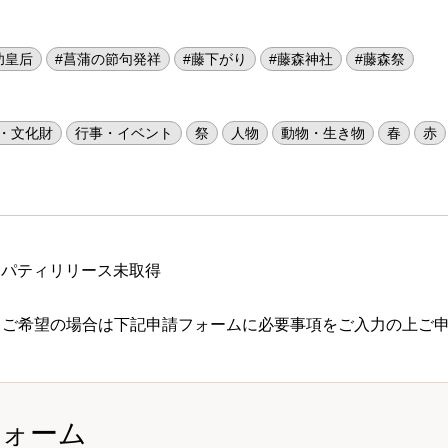
功皇后
#菖蒲の節句発祥
#藤下がり
#藤森神社
#藤森祭
・文化財
行事・イベント
祭
人物
動物・生き物
春
赤
ロパティリリース未取得
 ご希望の場合は下記申請フォームに必要事項をご入力の上ご
フォーム