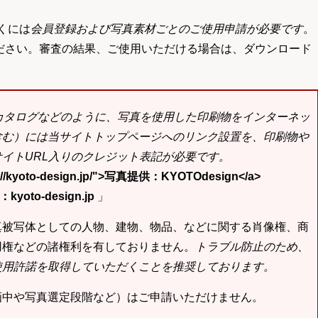
くには
会員登録および写真素材ごとのご使用申請が必要です
。
ださい。審査の結果、ご使用いただける場合は、ダウンロード
bカタログなどのように、写真を使用した印刷物をインターネッ
含む）には当サイトトップページへのリンク設置を、印刷物や
イトURL入りのクレジット表記が必要です。
tp://kyoto-design.jp/">写真提供：KYOTOdesign</a>
yoto-design.jp
」
真被写体としての人物、建物、物品、などに関する肖像権、商
用権などの諸権利を有しておりません。
トラブル防止のため、
使用許諾を取得していただくことを推奨しております。
画中や写真選定段階など）はご申請いただけません。