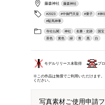
藤森神社
藤森神社
#2023
#中御門天皇
#乗子
#神
#駈馬神事
寺社仏閣
神社
名勝・史跡
国宝
茶色
黄色
緑
青
黒
白
モデルリリース未取得
プ
※この作品は無償でご利用いただけます。
ください。
写真素材ご使用申請