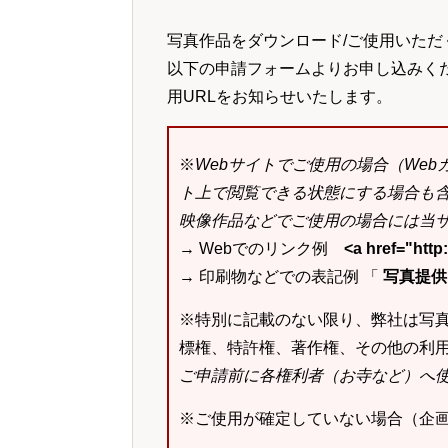
写真作品をダウンロード/ご使用いただ
以下の申請フォームよりお申し込みく
用URLをお知らせいたします。
※
Webサイトでご使用の場合（We
ト上で閲覧できる状態にする場合も
映像作品などでご使用の場合には当サ
→ Webでのリンク例
<a href="ht
→ 印刷物などでの表記例 「
写真提供：k
※特別に記載のない限り、弊社は写
標権、特許権、著作権、その他の利
ご申請前に各権利者（お寺など）へ
※ご使用が確定していない場合（企