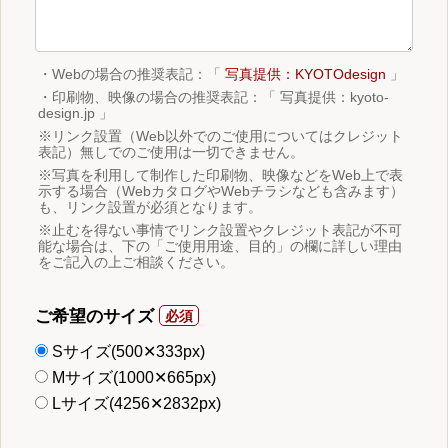
・Webの場合の推奨表記：「
写真提供：KYOTOdesign
」
・印刷物、映像の場合の推奨表記：「 写真提供：kyoto-
design.jp 」
※リンク設置（Web以外でのご使用についてはクレジット
表記）無しでのご使用は一切できません。
※写真を利用して制作した印刷物、映像などをWeb上で表
示する場合（WebカタログやWebチラシなども含みます）
も、リンク設置が必須となります。
※止むを得ない事情でリンク設置やクレジット表記が不可
能な場合は、下の「ご使用用途、目的」の欄に詳しい理由
をご記入の上ご相談ください。
ご希望のサイズ
Sサイズ(500✕333px)
Mサイズ(1000✕665px)
Lサイズ(4256✕2832px)