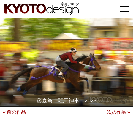
藤森祭 駈馬神事 2023
« 前の作品
次の作品 »