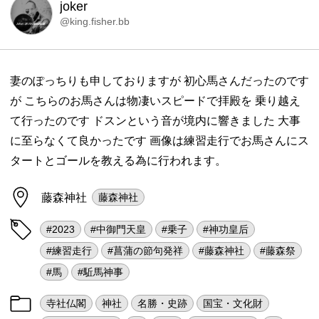
joker
@king.fisher.bb
妻のぽっちりも申しておりますが 初心馬さんだったのです
が こちらのお馬さんは物凄いスピードで拝殿を 乗り越え
て行ったのです ドスンという音が境内に響きました 大事
に至らなくて良かったです 画像は練習走行でお馬さんにス
タートとゴールを教える為に行われます。
藤森神社
藤森神社
#2023
#中御門天皇
#乗子
#神功皇后
#練習走行
#菖蒲の節句発祥
#藤森神社
#藤森祭
#馬
#駈馬神事
寺社仏閣
神社
名勝・史跡
国宝・文化財