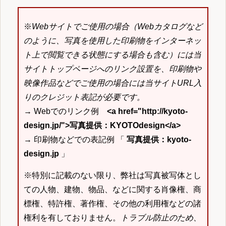
※
Webサイトでご使用の場合（Webカタログなど
のように、写真を使用した印刷物をインターネッ
ト上で閲覧できる状態にする場合も含む）には当
サイトトップページへのリンク設置を、印刷物や
映像作品などでご使用の場合には当サイトURL入
りのクレジット表記が必要です。
→ Webでのリンク例
<a href="http://kyoto-
design.jp/">写真提供：KYOTOdesign</a>
→ 印刷物などでの表記例 「
写真提供：kyoto-
design.jp
」
※特別に記載のない限り、弊社は写真被写体とし
ての人物、建物、物品、などに関する肖像権、商
標権、特許権、著作権、その他の利用権などの諸
権利を有しておりません。
トラブル防止のため、