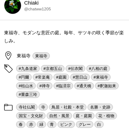
Chiaki
@chatww1205
東福寺、モダンな意匠の庭。毎年、サツキの咲く季節が楽
しみ。
東福寺
東福寺
#九条道家
#京都五山
#伝衣閣
#八相の庭
#円爾
#常楽庵
#庭園
#慧日山
#東福寺
#枯山水
#禅寺
#臨済宗
#通天橋
#釈迦如来
#重森三玲
寺社仏閣
寺
鳥居・社殿・本堂
名勝・史跡
国宝・文化財
自然・風景
庭・庭園
花・植物
春
赤
緑
青
ピンク
グレー
白