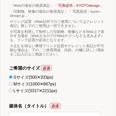
・Webの場合の推奨表記：「
写真提供：KYOTOdesign
」
・印刷物、映像の場合の推奨表記：「 写真提供：kyoto-
design.jp 」
※リンク設置（Web以外でのご使用についてはクレジット
表記）無しでのご使用は一切できません。
※写真を利用して制作した印刷物、映像などをWeb上で表
示する場合（WebカタログやWebチラシなども含みます）
も、リンク設置が必須となります。
※止むを得ない事情でリンク設置やクレジット表記が不可
能な場合は、下の「ご使用用途、目的」の欄に詳しい理由
をご記入の上ご相談ください。
ご希望のサイズ
Sサイズ(500✕333px)
Mサイズ(1000✕667px)
Lサイズ(3317✕2211px)
媒体名（タイトル）