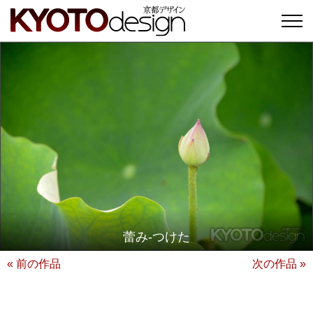
蕾み-つけた
« 前の作品
次の作品 »