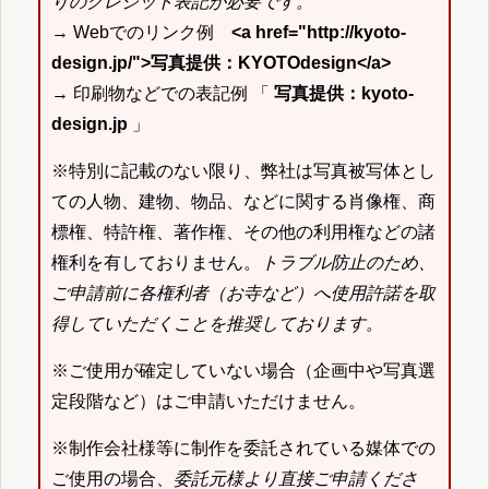
りのクレジット表記が必要です。
→ Webでのリンク例
<a href="http://kyoto-
design.jp/">写真提供：KYOTOdesign</a>
→ 印刷物などでの表記例 「
写真提供：kyoto-
design.jp
」
※特別に記載のない限り、弊社は写真被写体とし
ての人物、建物、物品、などに関する肖像権、商
標権、特許権、著作権、その他の利用権などの諸
権利を有しておりません。
トラブル防止のため、
ご申請前に各権利者（お寺など）へ使用許諾を取
得していただくことを推奨しております。
※ご使用が確定していない場合（企画中や写真選
定段階など）はご申請いただけません。
※制作会社様等に制作を委託されている媒体での
ご使用の場合、
委託元様より直接ご申請くださ