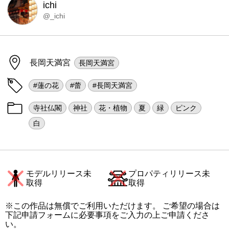
ichi
@_ichi
長岡天満宮
長岡天満宮
#蓮の花
#蕾
#長岡天満宮
寺社仏閣
神社
花・植物
夏
緑
ピンク
白
モデルリリース未
プロパティリリース未
取得
取得
※この作品は無償でご利用いただけます。 ご希望の場合は
下記申請フォームに必要事項をご入力の上ご申請くださ
い。