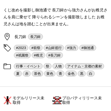
くじ改めを撮影し御池通で 長刀鉾から強力さんがお稚児さ
んを肩に乗せて 降りられるシーンを撮影致しました お稚
児さんは地を踏むことが出来ません。
長刀鉾
長刀鉾
#2023
#前祭
#山鉾巡行
#強力
#御池通
#祇園祭
#稚児
#長刀鉾
行事・イベント
祭
人物
アイテム・京都の素材
夏
赤
茶色
黄色
青
金色
黒
白
モデルリリース未
プロパティリリース未
取得
取得