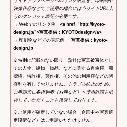
サイトトップページへのリンク設置を、印刷物や
映像作品などでご使用の場合には当サイトURL入
りのクレジット表記が必要です。
→ Webでのリンク例
<a href="http://kyoto-
design.jp/">写真提供：KYOTOdesign</a>
→ 印刷物などでの表記例 「
写真提供：kyoto-
design.jp
」
※特別に記載のない限り、弊社は写真被写体とし
ての人物、建物、物品、などに関する肖像権、商
標権、特許権、著作権、その他の利用権などの諸
権利を有しておりません。
トラブル防止のため、
ご申請前に各権利者（お寺など）へ使用許諾を取
得していただくことを推奨しております。
※ご使用が確定していない場合（企画中や写真選
定段階など）はご申請いただけません。