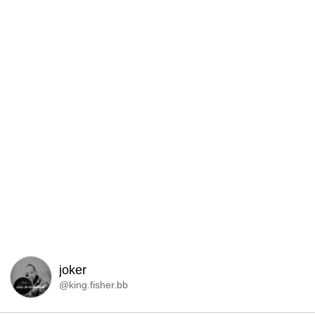
joker
@king.fisher.bb