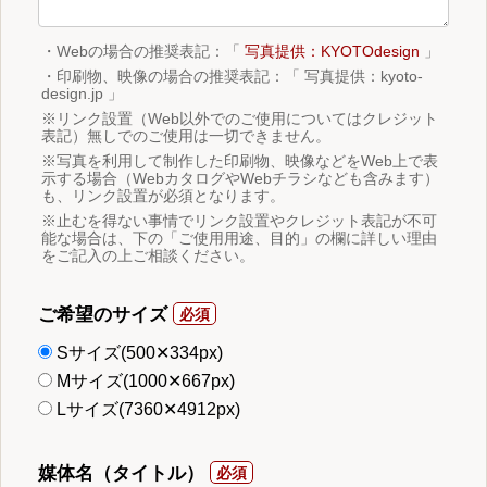
・Webの場合の推奨表記：「
写真提供：KYOTOdesign
」
・印刷物、映像の場合の推奨表記：「 写真提供：kyoto-
design.jp 」
※リンク設置（Web以外でのご使用についてはクレジット
表記）無しでのご使用は一切できません。
※写真を利用して制作した印刷物、映像などをWeb上で表
示する場合（WebカタログやWebチラシなども含みます）
も、リンク設置が必須となります。
※止むを得ない事情でリンク設置やクレジット表記が不可
能な場合は、下の「ご使用用途、目的」の欄に詳しい理由
をご記入の上ご相談ください。
ご希望のサイズ
Sサイズ(500✕334px)
Mサイズ(1000✕667px)
Lサイズ(7360✕4912px)
媒体名（タイトル）