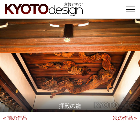
拝殿の龍
« 前の作品
次の作品 »