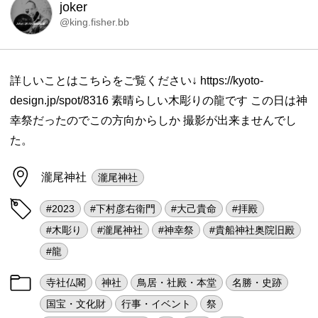
joker
@king.fisher.bb
詳しいことはこちらをご覧ください↓ https://kyoto-
design.jp/spot/8316 素晴らしい木彫りの龍です この日は神
幸祭だったのでこの方向からしか 撮影が出来ませんでし
た。
瀧尾神社
瀧尾神社
#2023
#下村彦右衛門
#大己貴命
#拝殿
#木彫り
#瀧尾神社
#神幸祭
#貴船神社奥院旧殿
#龍
寺社仏閣
神社
鳥居・社殿・本堂
名勝・史跡
国宝・文化財
行事・イベント
祭