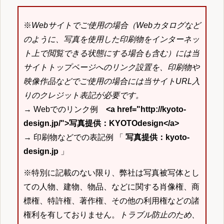
※
Webサイトでご使用の場合（Webカタログなど
のように、写真を使用した印刷物をインターネッ
ト上で閲覧できる状態にする場合も含む）には当
サイトトップページへのリンク設置を、印刷物や
映像作品などでご使用の場合には当サイトURL入
りのクレジット表記が必要です。
→ Webでのリンク例
<a href="http://kyoto-
design.jp/">写真提供：KYOTOdesign</a>
→ 印刷物などでの表記例 「
写真提供：kyoto-
design.jp
」
※特別に記載のない限り、弊社は写真被写体とし
ての人物、建物、物品、などに関する肖像権、商
標権、特許権、著作権、その他の利用権などの諸
権利を有しておりません。
トラブル防止のため、