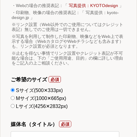
・Webの場合の推奨表記：「
写真提供：KYOTOdesign
」
・印刷物、映像の場合の推奨表記：「 写真提供：kyoto-
design.jp 」
※リンク設置（Web以外でのご使用についてはクレジット
表記）無しでのご使用は一切できません。
※写真を利用して制作した印刷物、映像などをWeb上で表
示する場合（WebカタログやWebチラシなども含みます）
も、リンク設置が必須となります。
※止むを得ない事情でリンク設置やクレジット表記が不可
能な場合は、下の「ご使用用途、目的」の欄に詳しい理由
をご記入の上ご相談ください。
ご希望のサイズ
Sサイズ(500✕333px)
Mサイズ(1000✕665px)
Lサイズ(4256✕2832px)
媒体名（タイトル）