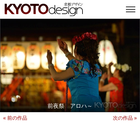
前夜祭 アロハ～
« 前の作品
次の作品 »