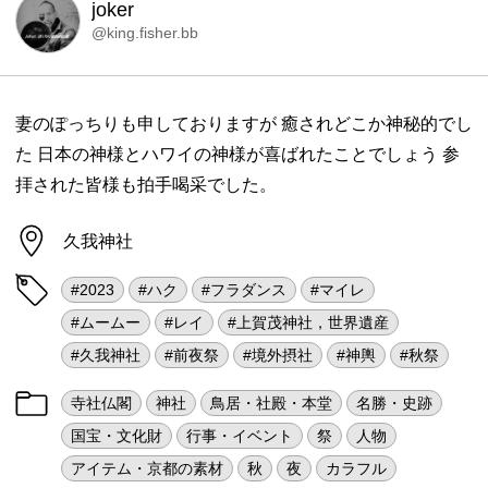
joker
@king.fisher.bb
妻のぽっちりも申しておりますが 癒されどこか神秘的でし
た 日本の神様とハワイの神様が喜ばれたことでしょう 参
拝された皆様も拍手喝采でした。
久我神社
#2023
#ハク
#フラダンス
#マイレ
#ムームー
#レイ
#上賀茂神社，世界遺産
#久我神社
#前夜祭
#境外摂社
#神輿
#秋祭
寺社仏閣
神社
鳥居・社殿・本堂
名勝・史跡
国宝・文化財
行事・イベント
祭
人物
アイテム・京都の素材
秋
夜
カラフル