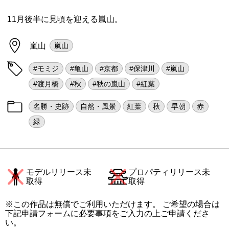
11月後半に見頃を迎える嵐山。
嵐山
嵐山
#モミジ
#亀山
#京都
#保津川
#嵐山
#渡月橋
#秋
#秋の嵐山
#紅葉
名勝・史跡
自然・風景
紅葉
秋
早朝
赤
緑
モデルリリース未
プロパティリリース未
取得
取得
※この作品は無償でご利用いただけます。 ご希望の場合は
下記申請フォームに必要事項をご入力の上ご申請くださ
い。