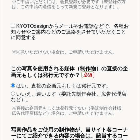
※ご申請いただくには、会員登録が必要です（未登録の方
は、この申請の送信をもって新規ご登録となります）。
KYOTOdesignからメールやお電話などで、各種お
知らせやご案内などのご連絡をさせていただくこと
に同意する
※同意いただけない場合は、ご申請いただけません。
この写真を使用される媒体（制作物）の直接の企
画元もしくは発行元ですか？
はい、直接の企画元もしくは発行元です。
いいえ、違います（委託先制作会社、広告代理店
など）。
※直接の企画元もしくは発行元でない（委託制作会社様、
広告代理店様など）場合は、ご申請いただけません。
写真作品をご使用の制作物が、当サイト各コーナ
ーにてご紹介できる内容の場合は、該当するコー