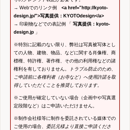
→ Webでのリンク例
<a href="http://kyoto-
design.jp/">写真提供：KYOTOdesign</a>
→ 印刷物などでの表記例 「
写真提供：kyoto-
design.jp
」
※特別に記載のない限り、弊社は写真被写体とし
ての人物、建物、物品、などに関する肖像権、商
標権、特許権、著作権、その他の利用権などの諸
権利を有しておりません。
トラブル防止のため、
ご申請前に各権利者（お寺など）へ使用許諾を取
得していただくことを推奨しております。
※ご使用が確定していない場合（企画中や写真選
定段階など）はご申請いただけません。
※制作会社様等に制作を委託されている媒体での
ご使用の場合、
委託元様より直接ご申請くださ