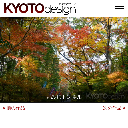
もみじトンネル
« 前の作品
次の作品 »